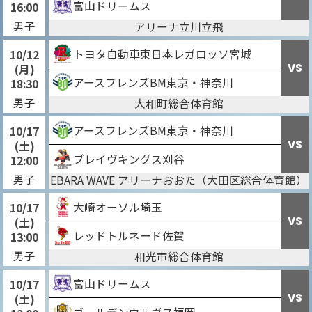
富山ドリームス
16:00
男子
アリーナ立川立飛
トヨタ自動車東日本レガロッソ宮城
10/12
VS
(月)
アースフレンズBM東京・神奈川
18:30
男子
大和町総合体育館
アースフレンズBM東京・神奈川
10/17
VS
(土)
ブレイヴキングス刈谷
12:00
男子
EBARA WAVE アリーナおおた（大田区総合体育館）
大崎オーソル埼玉
10/17
VS
(土)
レッドトルネード佐賀
13:00
男子
和光市総合体育館
富山ドリームス
10/17
VS
(土)