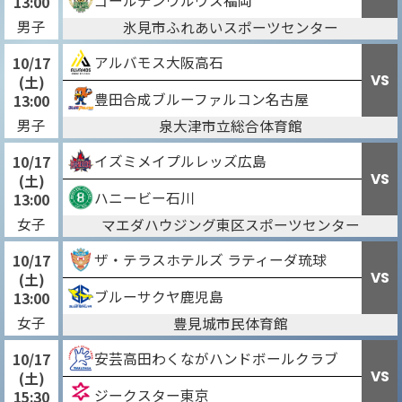
ゴールデンウルヴス福岡
13:00
男子
氷見市ふれあいスポーツセンター
アルバモス大阪高石
10/17
VS
(土)
豊田合成ブルーファルコン名古屋
13:00
男子
泉大津市立総合体育館
イズミメイプルレッズ広島
10/17
VS
(土)
ハニービー石川
13:00
女子
マエダハウジング東区スポーツセンター
ザ・テラスホテルズ ラティーダ琉球
10/17
VS
(土)
ブルーサクヤ鹿児島
13:00
女子
豊見城市民体育館
安芸高田わくながハンドボールクラブ
10/17
VS
(土)
ジークスター東京
15:30