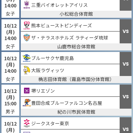
三重バイオレットアイリス
14:00
女子
小松総合体育館
熊本ビューストピンディーズ
10/12
VS
(月)
ザ・テラスホテルズ ラティーダ琉球
14:00
女子
山鹿市総合体育館
ブルーサクヤ鹿児島
10/12
VS
(月)
大阪ラヴィッツ
14:00
女子
桷志田体育館（霧島市国分体育館）
堺リエゾン
10/12
VS
(月)
豊田合成ブルーファルコン名古屋
15:00
男子
紀の川市民体育館
ジークスター東京
10/12
VS
(月)