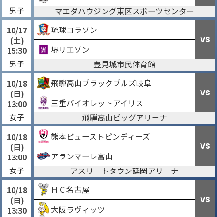
男子
マエダハウジング東区スポーツセンター
琉球コラソン
10/17
VS
(土)
堺リエゾン
15:30
男子
豊見城市民体育館
飛騨高山ブラックブルズ岐阜
10/18
VS
(日)
三重バイオレットアイリス
13:00
女子
飛騨高山ビッグアリーナ
熊本ビューストピンディーズ
10/18
VS
(日)
アランマーレ富山
13:00
女子
アスリートタウン延岡アリーナ
ＨＣ名古屋
10/18
VS
(日)
大阪ラヴィッツ
13:30