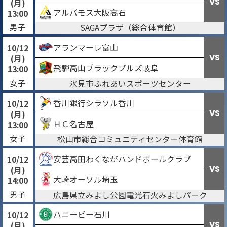
VS
(月)
アルバモス大阪高石
13:00
男子
SAGAプラザ（総合体育館）
アランマーレ富山
10/12
VS
(月)
飛騨高山ブラックブルズ岐阜
13:00
女子
氷見市ふれあいスポーツセンター
香川銀行シラソル香川
10/12
VS
(月)
ＨＣ名古屋
13:00
女子
松山市総合コミュニティセンター体育館
安芸高田わくながハンドボールクラブ
10/12
VS
(月)
大崎オーソル埼玉
14:00
男子
広島県立みよし公園電光石火みよしパーク
ハニービー石川
10/12
VS
(月)