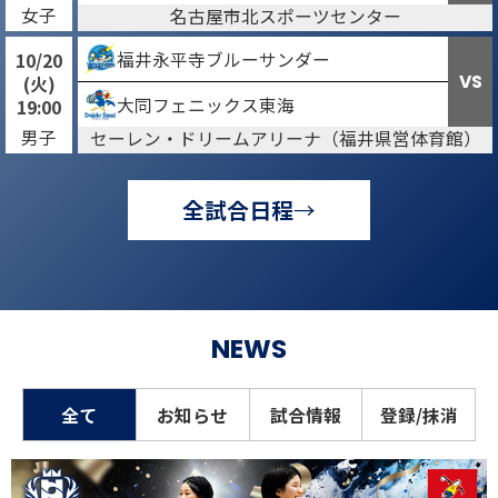
女子
名古屋市北スポーツセンター
福井永平寺ブルーサンダー
10/20
VS
(火)
大同フェニックス東海
19:00
男子
セーレン・ドリームアリーナ（福井県営体育館）
全試合日程
NEWS
全て
お知らせ
試合情報
登録/抹消