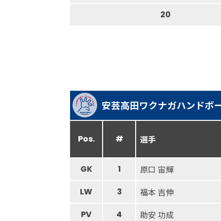
20
安芸高田ワクナガハンドボ
Pos.
#
選手
GK
1
原口 宙輝
LW
3
福本 吉伸
PV
4
助安 功成