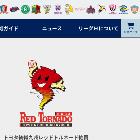
ンマ
ービ
オレ
ラヴ
フォ
イプ
ルネ
コラ
ック
名古
シラ
トピ
クヤ
ーレ
ー石
ット
ィッ
ーレ
ルレ
ード
ソン
ブル
屋
ソル
ンデ
鹿児
戦ガイド
富山
川
ニュース
アイ
ツ
リーグＨについて
岡山
ッズ
公式グッズ
佐賀
ズ岐
香川
ィー
島
リス
広島
阜
ズ
トヨタ紡織九州レッドトルネード佐賀