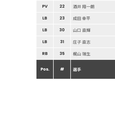
PV
22
酒井 翔一朗
LB
23
成田 幸平
LB
30
山口 直輝
LB
31
庄子 直志
RB
35
梶山 瑞生
Pos.
#
選手