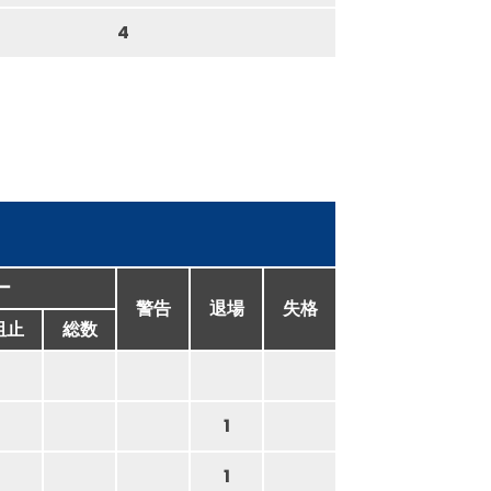
4
ー
警告
退場
失格
阻止
総数
1
1