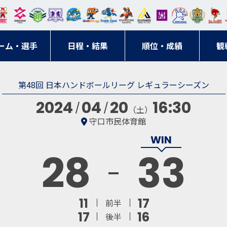
東日
オー
クス
ドリ
寺ブ
ーフ
バモ
ンウ
BM
ニッ
キン
エゾ
ハン
本レ
ソル
ター
ーム
ルー
ァル
ス大
ルヴ
東
クス
グス
ン
ドボ
ーム・選手
ガロ
埼玉
東京
日程・結果
ス
サン
コン
順位・成績
阪
ス福
観
京・
東海
刈谷
ール
ッソ
ダー
名古
岡
神奈
クラ
第48回 日本ハンドボールリーグ レギュラーシーズン
宮城
屋
川
ブ
2024
04
20
16:30
（土）
守口市民体育館
28
33
11
17
前半
17
16
後半