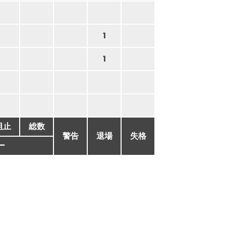
1
1
阻止
総数
警告
退場
失格
ー