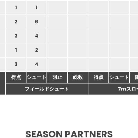
1
1
2
6
3
4
1
2
2
4
得点
シュート
阻止
総数
得点
シュート
フィールドシュート
7mスロ
SEASON PARTNERS