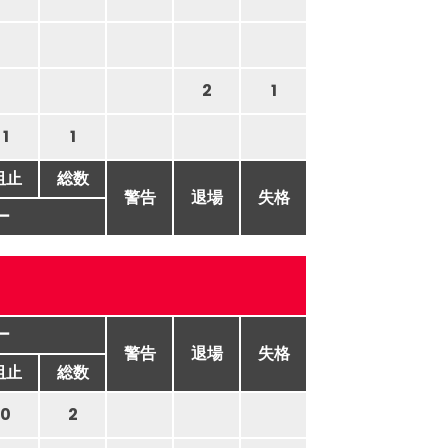
2
1
1
1
阻止
総数
警告
退場
失格
ー
ー
警告
退場
失格
阻止
総数
0
2