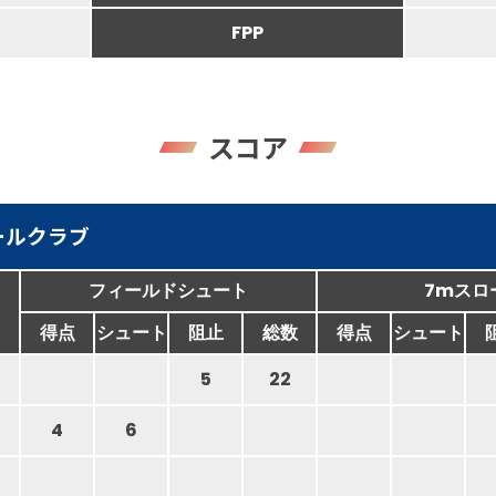
FPP
スコア
ールクラブ
フィールドシュート
7mスロ
得点
シュート
阻止
総数
得点
シュート
5
22
4
6