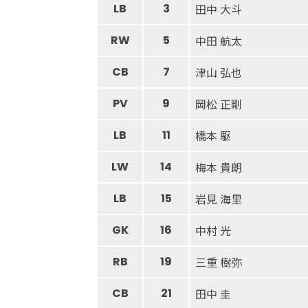
LB
3
田中 大斗
RW
5
中田 航太
CB
7
津山 弘也
PV
9
岡松 正剛
LB
11
橋本 駆
LW
14
梅本 貴朗
LB
15
岩見 海里
GK
16
中村 光
RB
19
三重 樹弥
CB
21
田中 圭