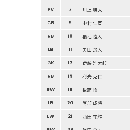
PV
7
川上 勝太
CB
9
中村 仁宣
RB
10
稲毛 隆人
LB
11
矢田 路人
GK
12
伊藤 浩太郎
RB
15
利光 克仁
RW
19
後藤 悟
LB
20
阿部 成将
LW
21
西田 祐輝
RW
23
福田 将太