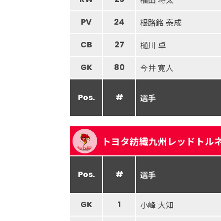
PV
24
根路銘 泰成
CB
27
樋川 卓
GK
80
今井 寛人
Pos.
#
選手
トヨタ紡織九州レッドトル
Pos.
#
選手
GK
1
小峰 大知