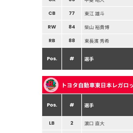
CB
77
東江 雄斗
RW
84
柴山 裕貴博
RB
88
東長濱 秀希
Pos.
#
選手
トヨタ自動車東日本レガロ
Pos.
#
選手
LB
2
濵口 直大