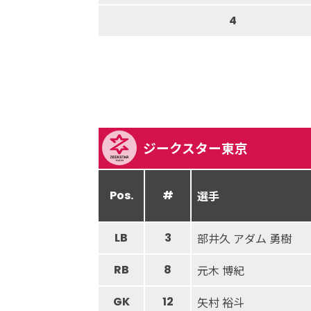
4
ジークスター東京
Pos.
#
選手
LB
3
部井久 アダム 勇樹
RB
8
元木 博紀
GK
12
矢村 裕斗