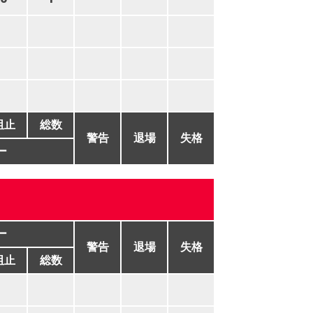
阻止
総数
警告
退場
失格
ー
ー
警告
退場
失格
阻止
総数