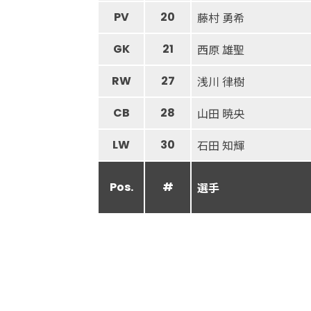
PV
20
藤村 勇希
GK
21
西原 雄聖
RW
27
浅川 律樹
CB
28
山田 暁央
LW
30
石田 知輝
Pos.
#
選手