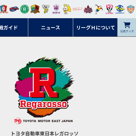
ンマ
ービ
オレ
ラヴ
フォ
イプ
ルネ
コラ
ック
名古
シラ
トピ
クヤ
ーレ
ー石
ット
ィッ
ーレ
ルレ
ード
ソン
ブル
屋
ソル
ンデ
鹿児
戦ガイド
富山
川
ニュース
アイ
ツ
リーグＨについて
岡山
ッズ
公式グッズ
佐賀
ズ岐
香川
ィー
島
リス
広島
阜
ズ
トヨタ自動車東日本レガロッソ