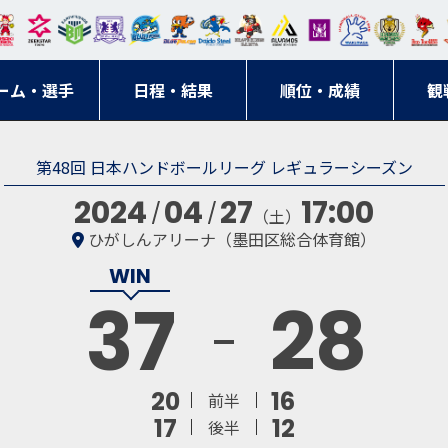
東日
オー
クス
ドリ
寺ブ
ーフ
バモ
ンウ
BM
ニッ
キン
エゾ
ハン
本レ
ソル
ター
ーム
ルー
ァル
ス大
ルヴ
東
クス
グス
ン
ドボ
ーム・選手
ガロ
埼玉
東京
日程・結果
ス
サン
コン
順位・成績
阪
ス福
観
京・
東海
刈谷
ール
ッソ
ダー
名古
岡
神奈
クラ
第48回 日本ハンドボールリーグ レギュラーシーズン
宮城
屋
川
ブ
2024
04
27
17:00
（土）
ひがしんアリーナ（墨田区総合体育館）
37
28
20
16
前半
17
12
後半