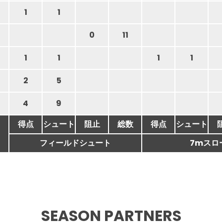
1
1
0
11
1
1
1
1
2
5
4
9
得点
シュート
阻止
総数
得点
シュート
フィールドシュート
7mスロ
SEASON PARTNERS