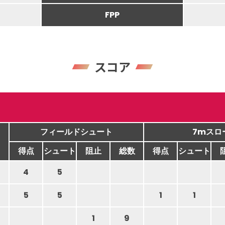
FPP
スコア
フィールドシュート
7mスロ
得点
シュート
阻止
総数
得点
シュート
4
5
5
5
1
1
1
9