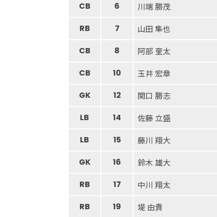
CB
6
川端 勝茂
RB
7
山田 隼也
CB
8
阿部 奎太
CB
10
玉井 宏章
GK
12
関口 勝志
LB
14
佐藤 立盛
LB
15
藤川 翔大
GK
16
鈴木 雄大
RB
17
中川 翔太
RB
19
堤 由貴