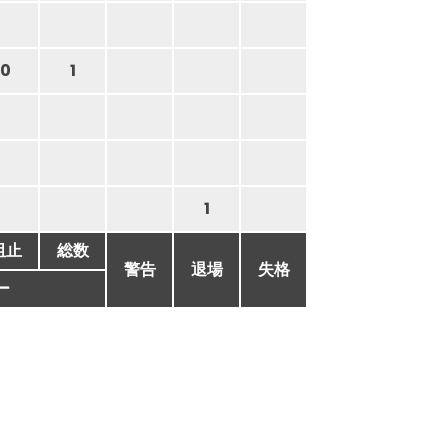
0
1
1
阻止
総数
警告
退場
失格
ー