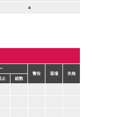
4
ー
警告
退場
失格
阻止
総数