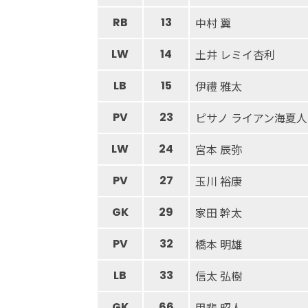
RB
13
中村 翼
LW
14
土井 レミイ杏利
LB
15
伊禮 雅太
PV
23
ピサノ ライアン海夏人
LW
24
宮本 辰弥
PV
27
玉川 裕康
GK
29
家田 幹太
PV
32
橋本 明雄
LB
33
信太 弘樹
GK
66
甲斐 昭人