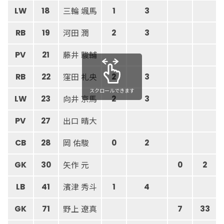
三輪 颯馬
LW
18
1
3
河田 潤
RB
19
2
3
藤井 駿輔
PV
21
窪田 礼央
RB
22
2
3
スクロールできます
向井 京馬
LW
23
2
3
出口 晴大
PV
27
岡 佑駿
CB
28
0
2
矢作 元
GK
30
0
2
濱津 秀斗
LB
41
1
4
野上 遼真
GK
71
7
33