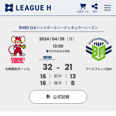
公式グッズ
SNS
第48回 日本ハンドボールリーグ レギュラーシーズン
（月）
2024
04
29
13:00
和光市総合体育館
32
21
大崎電気オーソル
アースフレンズBM
16
13
前半
16
8
後半
公式記録