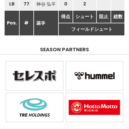
神谷 弘平
LB
77
0
2
得点
シュート
阻止
総数
選手
Pos.
#
フィールドシュート
SEASON PARTNERS