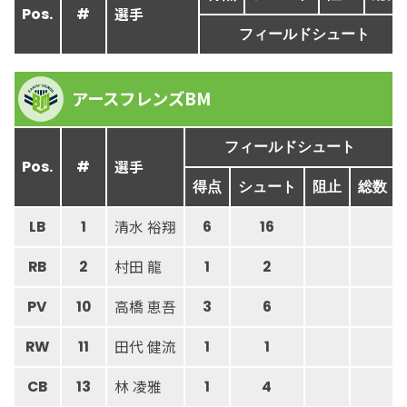
選手
Pos.
#
フィールドシュート
アースフレンズBM
フィールドシュート
選手
Pos.
#
得点
シュート
阻止
総数
清水 裕翔
LB
1
6
16
村田 龍
RB
2
1
2
高橋 恵吾
PV
10
3
6
田代 健流
RW
11
1
1
林 凌雅
CB
13
1
4