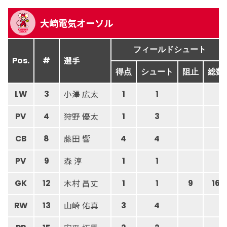
大崎電気オーソル
フィールドシュート
選手
Pos.
#
得点
シュート
阻止
総数
小澤 広太
LW
3
1
1
狩野 優太
PV
4
1
3
藤田 響
CB
8
4
4
森 淳
PV
9
1
1
木村 昌丈
GK
12
1
1
9
16
山崎 佑真
RW
13
3
4