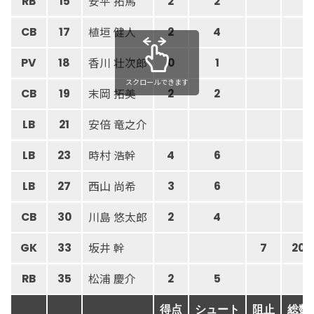
安平 拓馬
RB
15
2
2
植垣 健人
CB
17
2
4
香川 壮次郎
PV
18
0
1
スクロールできます
末岡 拓美
CB
19
2
2
安倍 竜之介
LB
21
時村 浩幹
LB
23
4
6
西山 尚希
LB
27
3
6
川島 悠太郎
CB
30
2
4
坂井 幹
GK
33
7
20
松浦 慶介
RB
35
2
5
得点
シュート
阻止
総数