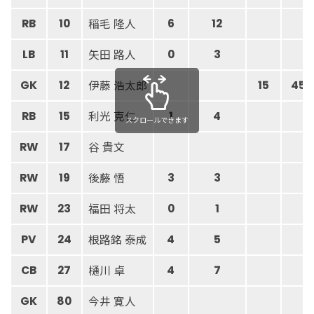
稲毛 隆人
RB
10
6
12
矢田 路人
LB
11
0
3
伊藤 浩太郎
GK
12
15
45
利光 克仁
RB
15
1
4
スクロールできます
谷 貴文
RW
17
後藤 悟
RW
19
3
3
福田 将太
RW
23
0
1
根路銘 泰成
PV
24
4
5
樋川 卓
CB
27
4
7
今井 寛人
GK
80