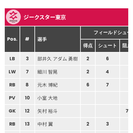
ジークスター東京
フィールドシュー
選手
Pos.
#
得点
シュート
阻止
部井久 アダム 勇樹
LB
3
2
6
細川 智晃
LW
7
2
4
元木 博紀
RB
8
6
7
小室 大地
PV
10
矢村 裕斗
GK
12
7
中村 翼
RB
13
2
3