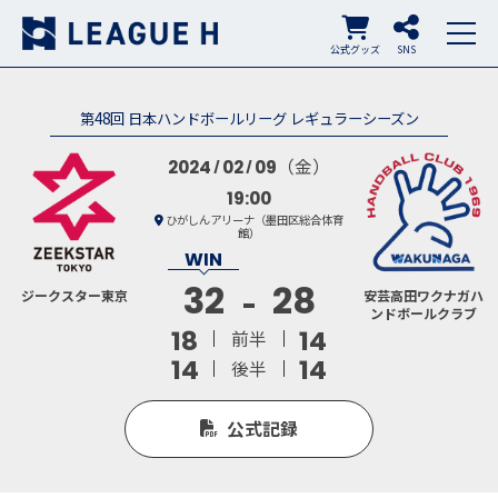
公式グッズ
SNS
第48回 日本ハンドボールリーグ レギュラーシーズン
（金）
2024
02
09
19:00
ひがしんアリーナ（墨田区総合体育
館）
32
28
ジークスター東京
安芸高田ワクナガハ
ンドボールクラブ
18
14
前半
14
14
後半
公式記録