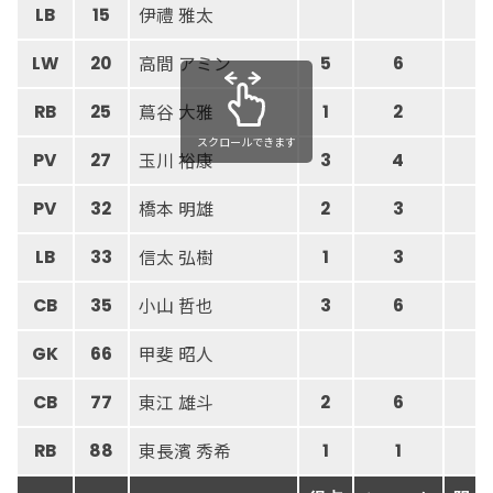
伊禮 雅太
LB
15
高間 アミン
LW
20
5
6
蔦谷 大雅
RB
25
1
2
スクロールできます
玉川 裕康
PV
27
3
4
橋本 明雄
PV
32
2
3
信太 弘樹
LB
33
1
3
小山 哲也
CB
35
3
6
甲斐 昭人
GK
66
東江 雄斗
CB
77
2
6
東長濱 秀希
RB
88
1
1