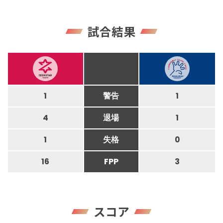
試合結果
1
警告
1
4
退場
1
1
失格
0
16
FPP
3
スコア