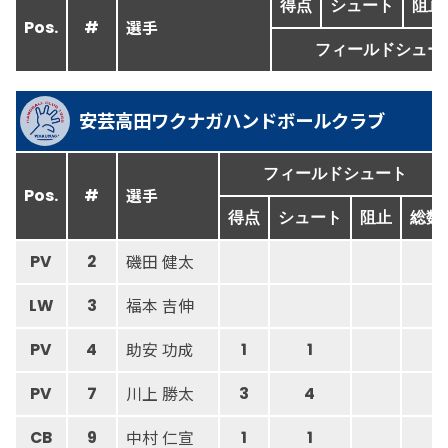
得点
シュート
阻止
選手
Pos.
#
フィールドシュー
安芸高田ワクナガハンドボールクラブ
フィールドシュート
選手
Pos.
#
得点
シュート
阻止
総数
磯田 健太
PV
2
福本 吉伸
LW
3
助安 功成
PV
4
1
1
川上 勝太
PV
7
3
4
中村 仁宣
CB
9
1
1