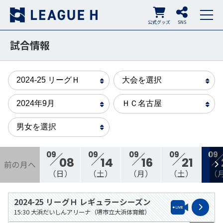
公式グッズ
SNS
試合情報
09
09
09
09
09
08
14
16
21
前の月へ
（日）
（土）
（月）
（土）
（
2024-25 リーグＨ レギュラーシーズン
15:30
大浜だいしんアリーナ（堺市立大浜体育館）