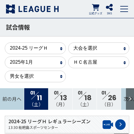
公式グッズ
SNS
試合情報
01
01
01
01
11
13
18
26
前の月へ
次の
（土）
（月）
（土）
（日）
2024-25 リーグＨ レギュラーシーズン
13:30
枇杷島スポーツセンター