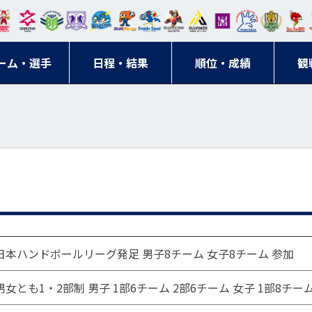
東日
オー
クス
ドリ
寺ブ
ーフ
バモ
ンウ
BM
ニッ
キン
エゾ
ハン
本レ
ソル
ター
ーム
ルー
ァル
ス大
ルヴ
東
クス
グス
ン
ドボ
ーム・選手
ガロ
埼玉
東京
日程・結果
ス
サン
コン
順位・成績
阪
ス福
観
京・
東海
刈谷
ール
ッソ
ダー
名古
岡
神奈
クラ
宮城
屋
川
ブ
日本ハンドボールリーグ発足 男子8チーム 女子8チーム 参加
男女とも1・2部制 男子 1部6チーム 2部6チーム 女子 1部8チー