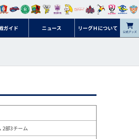
ンマ
ービ
オレ
ラヴ
フォ
イプ
ルネ
コラ
ック
名古
シラ
トピ
クヤ
ーレ
ー石
ット
ィッ
ーレ
ルレ
ード
ソン
ブル
屋
ソル
ンデ
鹿児
戦ガイド
富山
川
ニュース
アイ
ツ
リーグＨについて
岡山
ッズ
公式グッズ
佐賀
ズ岐
香川
ィー
島
リス
広島
阜
ズ
ム 2部3チーム