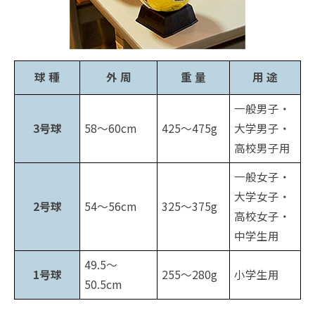
球 種
外 周
重 量
用 途
一般男子・
3号球
58～60cm
425～475g
大学男子・
高校男子用
一般女子・
大学女子・
2号球
54～56cm
325～375g
高校女子・
中学生用
49.5～
1号球
255～280g
小学生用
50.5cm