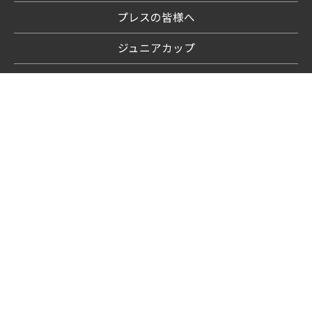
プレスの皆様へ
ジュニアカップ
リーグＨ（エイチ）
〒160-0013
東京都新宿区霞ヶ丘町4-2
JAPAN SPORT OLYMPIC SQUARE 6F