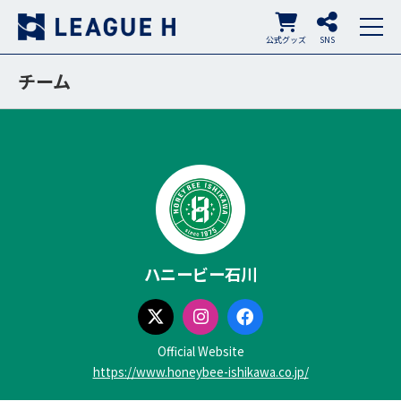
公式グッズ
SNS
チーム
ハニービー石川
X
Instagram
Facebook
Official Website
https://www.honeybee-ishikawa.co.jp/