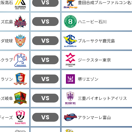
VS
大阪高石
豊田合成ブルーファルコン名
VS
ッズ広島
ハニービー石川
VS
ーダ琉球
ブルーサクヤ鹿児島
VS
ルクラブ
ジークスター東京
VS
コラソン
堺リエゾン
VS
ルズ岐阜
三重バイオレットアイリス
VS
ディーズ
アランマーレ富山