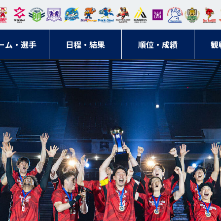
東日
オー
クス
ドリ
寺ブ
ーフ
バモ
ンウ
BM
ニッ
キン
エゾ
ハン
本レ
ソル
ター
ーム
ルー
ァル
ス大
ルヴ
東
クス
グス
ン
ドボ
ーム・選手
ガロ
埼玉
東京
日程・結果
ス
サン
コン
順位・成績
阪
ス福
観
京・
東海
刈谷
ール
ッソ
ダー
名古
岡
神奈
クラ
宮城
屋
川
ブ