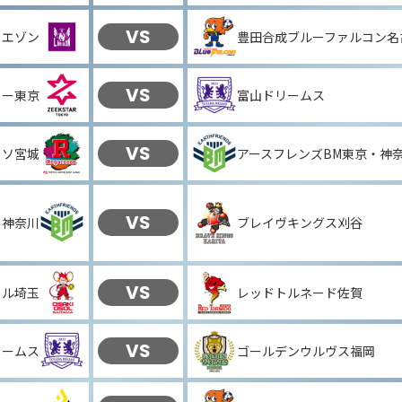
VS
リエゾン
豊田合成ブルーファルコン名
VS
ター東京
富山ドリームス
VS
ッソ宮城
アースフレンズBM東京・神
VS
・神奈川
ブレイヴキングス刈谷
VS
ソル埼玉
レッドトルネード佐賀
VS
リームス
ゴールデンウルヴス福岡