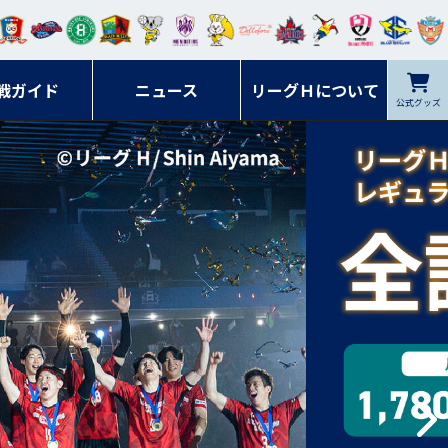
ンマ
ービ
オレ
ラヴ
フォ
イプ
ルネ
コラ
ック
名古
シラ
トピ
クヤ
ーレ
ー石
ット
ィッ
ーレ
ルレ
ード
ソン
ブル
屋
ソル
ンデ
鹿児
戦ガイド
富山
川
ニュース
アイ
ツ
リーグＨについて
岡山
ッズ
公式グッズ
佐賀
ズ岐
香川
ィー
島
リス
広島
阜
ズ