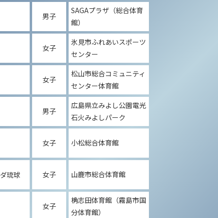
SAGAプラザ（総合体育
男子
館）
氷見市ふれあいスポーツ
女子
センター
松山市総合コミュニティ
女子
センター体育館
広島県立みよし公園電光
男子
石火みよしパーク
女子
小松総合体育館
女子
山鹿市総合体育館
ーダ琉球
桷志田体育館（霧島市国
女子
分体育館）