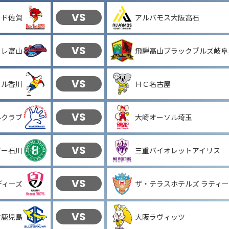
VS
ード佐賀
アルバモス大阪高石
VS
ーレ富山
飛騨高山ブラックブルズ岐阜
VS
ソル香川
ＨＣ名古屋
VS
ルクラブ
大崎オーソル埼玉
VS
ビー石川
三重バイオレットアイリス
VS
ディーズ
ザ・テラスホテルズ ラティ
VS
ヤ鹿児島
大阪ラヴィッツ