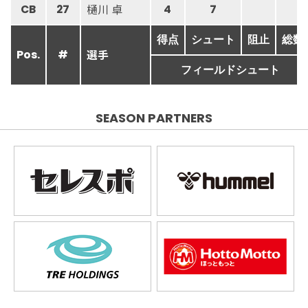
樋川 卓
CB
27
4
7
得点
シュート
阻止
総数
選手
Pos.
#
フィールドシュート
SEASON PARTNERS