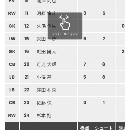
瀧澤 尚也
PV
8
河原 脩斗
RW
11
3
5
久保 侑生
GK
12
0
スクロールできます
原田 一沙
LW
15
6
7
堀田 陽大
GK
16
2
可児 大輝
CB
20
7
8
小澤 基
LB
21
5
8
窪田 礼央
LB
22
佐藤 快
CB
23
0
1
杉本 翔
RW
24
得点
シュート
阻止