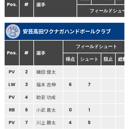
選手
Pos.
#
フィールドシュー
安芸高田ワクナガハンドボールクラブ
フィールドシュート
選手
Pos.
#
得点
シュート
阻止
総数
磯田 健太
PV
2
福本 吉伸
LW
3
6
7
助安 功成
PV
4
小武 蒼太
RB
6
0
1
川上 勝太
PV
7
4
5