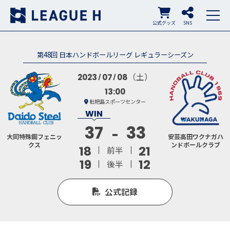
公式グッズ
SNS
第48回 日本ハンドボールリーグ レギュラーシーズン
（土）
2023
07
08
13:00
枇杷島スポーツセンター
37
33
大同特殊鋼フェニッ
安芸高田ワクナガハ
クス
ンドボールクラブ
18
21
前半
19
12
後半
公式記録