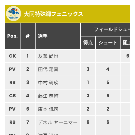
大同特殊鋼フェニックス
フィールドシュー
選手
Pos.
#
得点
シュート
阻止
友兼 尚也
GK
1
6
田代 翔真
PV
2
3
4
中村 璃玖
RB
3
1
5
藤江 恭輔
CB
4
3
5
康本 侃司
PV
6
2
2
デネル ヤーニマー
RB
7
6
6