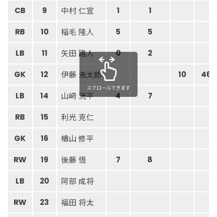
中村 仁宣
CB
9
1
1
稲毛 隆人
RB
10
5
5
矢田 路人
LB
11
0
2
伊藤 浩太郎
GK
12
10
46
スクロールできます
山﨑 洸平
LB
14
4
7
利光 克仁
RB
15
楢山 修平
GK
16
後藤 悟
RW
19
7
8
阿部 成将
LB
20
福田 将太
RW
23