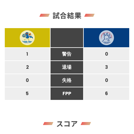
試合結果
1
警告
0
2
退場
3
0
失格
0
5
FPP
6
スコア