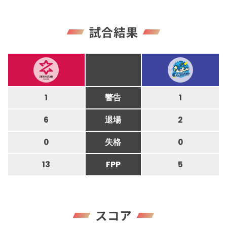
試合結果
1
警告
1
6
退場
2
0
失格
0
13
FPP
5
スコア