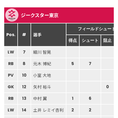
ジークスター東京
フィールドシュート
選手
Pos.
#
得点
シュート
阻止
細川 智晃
LW
7
元木 博紀
RB
8
5
7
小室 大地
PV
10
矢村 裕斗
GK
12
0
中村 翼
RB
13
1
6
土井 レミイ杏利
LW
14
2
2