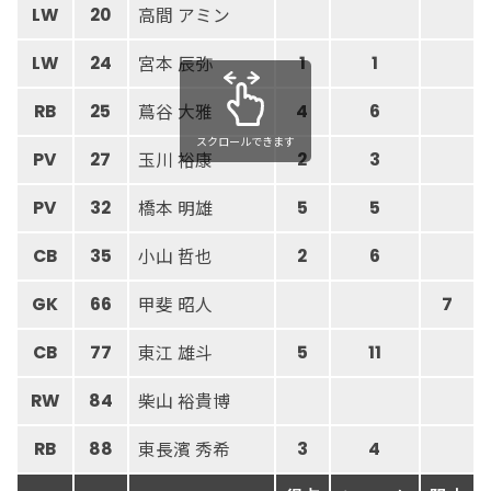
高間 アミン
LW
20
宮本 辰弥
LW
24
1
1
蔦谷 大雅
RB
25
4
6
スクロールできます
玉川 裕康
PV
27
2
3
橋本 明雄
PV
32
5
5
小山 哲也
CB
35
2
6
甲斐 昭人
GK
66
7
東江 雄斗
CB
77
5
11
柴山 裕貴博
RW
84
東長濱 秀希
RB
88
3
4