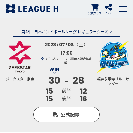
公式グッズ
SNS
第48回 日本ハンドボールリーグ レギュラーシーズン
（土）
2023
07
08
17:00
ひがしんアリーナ（墨田区総合体育
館）
30
28
ジークスター東京
福井永平寺ブルーサ
ンダー
15
12
前半
15
16
後半
公式記録