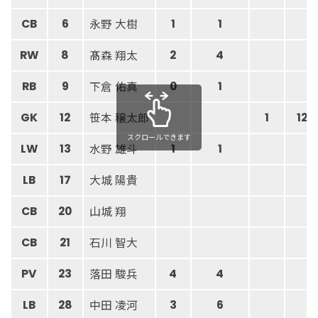
永野 大樹
CB
6
1
1
髙森 翔太
RW
8
2
4
下倉 佑真
RB
9
0
1
笹本 穣太郎
GK
12
1
12
スクロールできます
水野 雄斗
LW
13
1
1
大城 陽貴
LB
17
山城 翔
CB
20
石川 智大
CB
21
落田 駿兵
PV
23
4
4
中田 凌河
LB
28
3
6