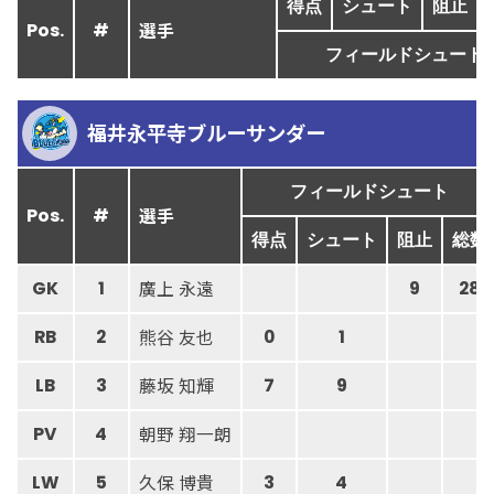
得点
シュート
阻止
選手
Pos.
#
フィールドシュート
福井永平寺ブルーサンダー
フィールドシュート
選手
Pos.
#
得点
シュート
阻止
総数
廣上 永遠
GK
1
9
28
熊谷 友也
RB
2
0
1
藤坂 知輝
LB
3
7
9
朝野 翔一朗
PV
4
久保 博貴
LW
5
3
4