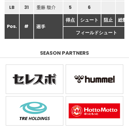
重藤 駿介
LB
31
5
6
得点
シュート
阻止
総数
選手
Pos.
#
フィールドシュート
SEASON PARTNERS