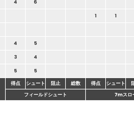
4
6
1
1
4
5
3
4
5
5
得点
シュート
阻止
総数
得点
シュート
フィールドシュート
7mスロ