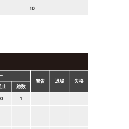
10
ー
警告
退場
失格
阻止
総数
0
1