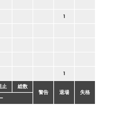
1
1
阻止
総数
警告
退場
失格
ー