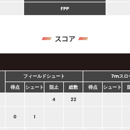
FPP
スコア
フィールドシュート
7mスロ
得点
シュート
阻止
総数
得点
シュート
4
22
0
1