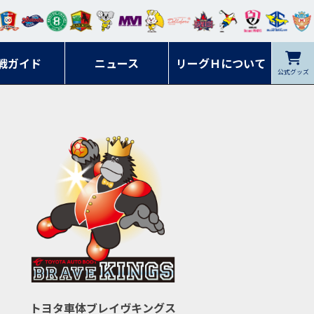
ンマ
ービ
オレ
ラヴ
フォ
イプ
ルネ
コラ
ック
名古
シラ
トピ
クヤ
ーレ
ー石
ット
ィッ
ーレ
ルレ
ード
ソン
ブル
屋
ソル
ンデ
鹿児
戦ガイド
富山
川
ニュース
アイ
ツ
リーグＨについて
岡山
ッズ
公式グッズ
佐賀
ズ岐
香川
ィー
島
リス
広島
阜
ズ
トヨタ車体ブレイヴキングス