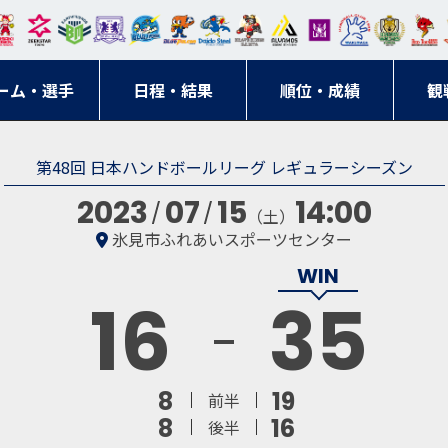
東日
オー
クス
ドリ
寺ブ
ーフ
バモ
ンウ
BM
ニッ
キン
エゾ
ハン
本レ
ソル
ター
ーム
ルー
ァル
ス大
ルヴ
東
クス
グス
ン
ドボ
ーム・選手
ガロ
埼玉
東京
日程・結果
ス
サン
コン
順位・成績
阪
ス福
観
京・
東海
刈谷
ール
ッソ
ダー
名古
岡
神奈
クラ
第48回 日本ハンドボールリーグ レギュラーシーズン
宮城
屋
川
ブ
2023
07
15
14:00
（土）
氷見市ふれあいスポーツセンター
16
35
8
19
前半
8
16
後半