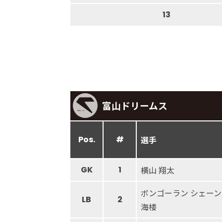
13
富山ドリームス
Pos.
#
選手
GK
1
横山 翔太
ボンゴーラン シェーン
LB
2
海楼