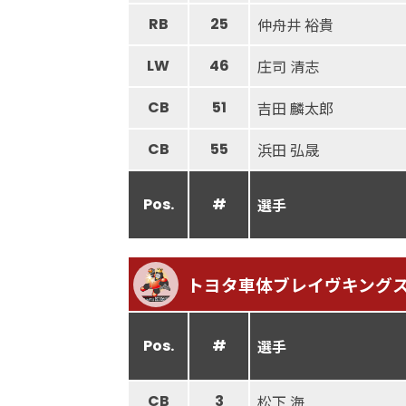
RB
25
仲舟井 裕貴
LW
46
庄司 清志
CB
51
吉田 麟太郎
CB
55
浜田 弘晟
Pos.
#
選手
トヨタ車体ブレイヴキング
Pos.
#
選手
CB
3
松下 海