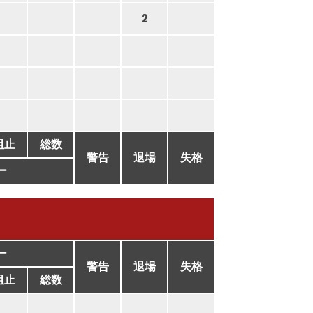
2
阻止
総数
警告
退場
失格
ー
ー
警告
退場
失格
阻止
総数