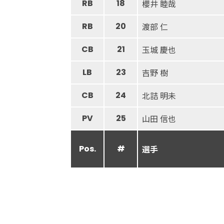
RB
18
櫻井 睦哉
RB
20
渡部 仁
CB
21
玉城 慶也
LB
23
吉野 樹
CB
24
北詰 明未
PV
25
山田 信也
Pos.
#
選手