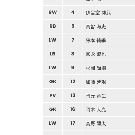
RW
4
伊舎堂 博武
RB
5
高智 海吏
LW
7
藤本 純季
LB
8
富永 聖也
LW
9
杉岡 尚樹
GK
12
加藤 芳規
PV
13
岡元 竜生
GK
16
岡本 大亮
LW
17
髙野 颯太