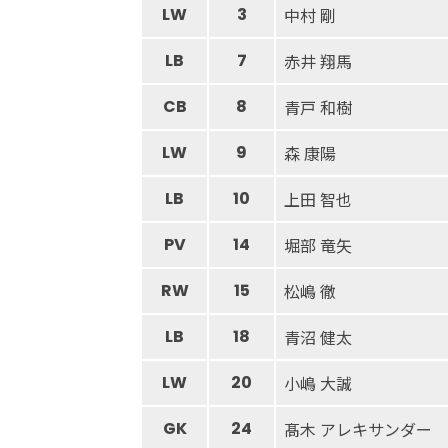
LW
3
中村 剛
LB
7
赤井 翔馬
CB
8
青戸 和樹
LW
9
森 康陽
LB
10
上田 智也
PV
14
堀部 竜矢
RW
15
松嶋 徹
LB
18
青沼 健太
LW
20
小嶋 大誠
GK
24
髙木 アレキサンダー