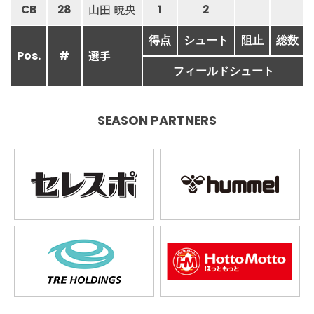
山田 暁央
CB
28
1
2
得点
シュート
阻止
総数
選手
Pos.
#
フィールドシュート
SEASON PARTNERS