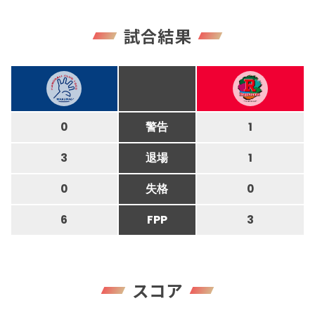
試合結果
0
警告
1
3
退場
1
0
失格
0
6
FPP
3
スコア