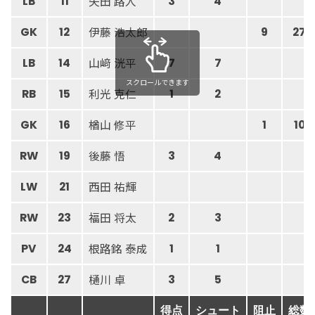
矢田 路人
LB
11
3
4
伊藤 浩太郎
GK
12
9
27
山﨑 洸平
LB
14
7
7
スクロールできます
利光 克仁
RB
15
1
2
楢山 修平
GK
16
1
10
後藤 悟
RW
19
3
4
西田 祐輝
LW
21
福田 将太
RW
23
2
3
根路銘 泰成
PV
24
1
1
樋川 卓
CB
27
3
5
得点
シュート
阻止
総数