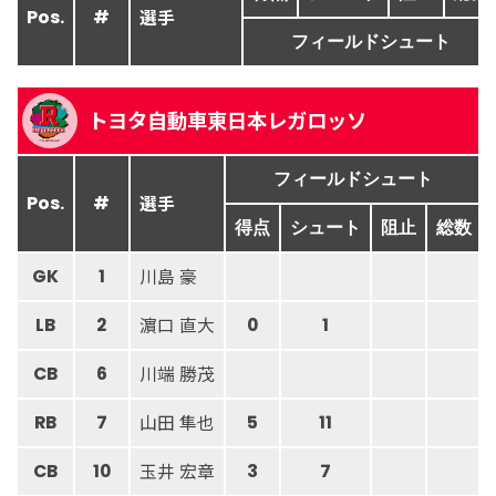
選手
Pos.
#
フィールドシュート
トヨタ自動車東日本レガロッソ
フィールドシュート
選手
Pos.
#
得点
シュート
阻止
総数
川島 豪
GK
1
濵口 直大
LB
2
0
1
川端 勝茂
CB
6
山田 隼也
RB
7
5
11
玉井 宏章
CB
10
3
7