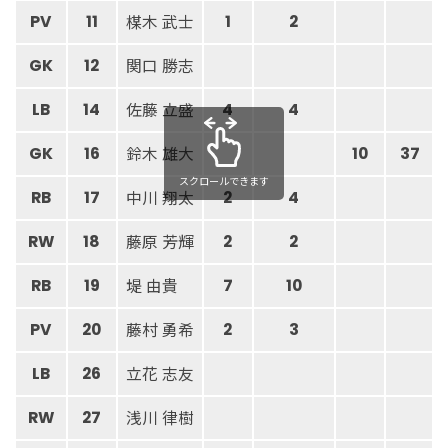
楳木 武士
PV
11
1
2
関口 勝志
GK
12
佐藤 立盛
LB
14
4
4
鈴木 雄大
GK
16
10
37
スクロールできます
中川 翔太
RB
17
2
4
藤原 芳輝
RW
18
2
2
堤 由貴
RB
19
7
10
藤村 勇希
PV
20
2
3
立花 志友
LB
26
浅川 律樹
RW
27