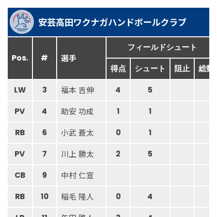
安芸高田ワクナガハンドボールクラブ
フィールドシュート
選手
Pos.
#
得点
シュート
阻止
総数
福本 吉伸
LW
3
4
5
助安 功成
PV
4
1
1
小武 蒼太
RB
6
0
1
川上 勝太
PV
7
2
5
中村 仁宣
CB
9
稲毛 隆人
RB
10
0
4