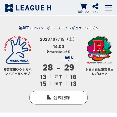
公式グッズ
SNS
第48回 日本ハンドボールリーグ レギュラーシーズン
（土）
2023
07
15
14:00
岩国市総合体育館
28
29
安芸高田ワクナガハ
トヨタ自動車東日本
ンドボールクラブ
レガロッソ
13
16
前半
15
13
後半
公式記録