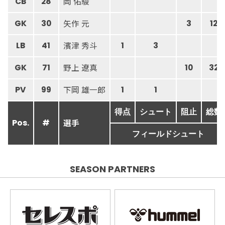
岡 佑駿
CB
28
矢作 元
GK
30
3
12
濱津 秀斗
LB
41
1
3
野上 遼真
GK
71
10
32
下岡 雄一郎
PV
99
1
1
得点
シュート
阻止
総数
選手
Pos.
#
フィールドシュート
SEASON PARTNERS