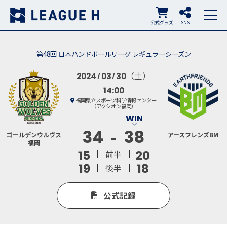
公式グッズ
SNS
第48回 日本ハンドボールリーグ レギュラーシーズン
（土）
2024
03
30
14:00
福岡県立スポーツ科学情報センター
（アクシオン福岡）
34
38
ゴールデンウルヴス
アースフレンズBM
福岡
15
20
前半
19
18
後半
公式記録