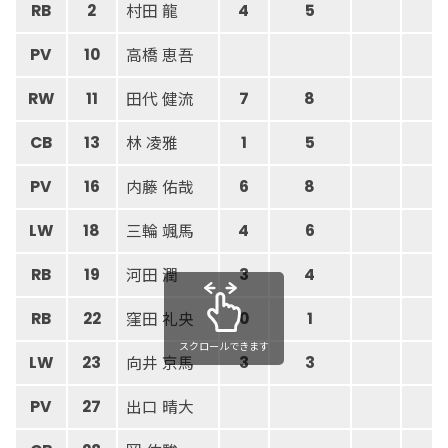
村田 龍
RB
2
4
5
高橋 恵吾
PV
10
田代 健流
RW
11
7
8
林 凌雅
CB
13
1
5
内藤 佑哉
PV
16
6
8
三輪 颯馬
LW
18
4
6
河田 潤
RB
19
3
4
窪田 礼央
RB
22
0
1
スクロールできます
向井 京馬
LW
23
3
3
出口 晴大
PV
27