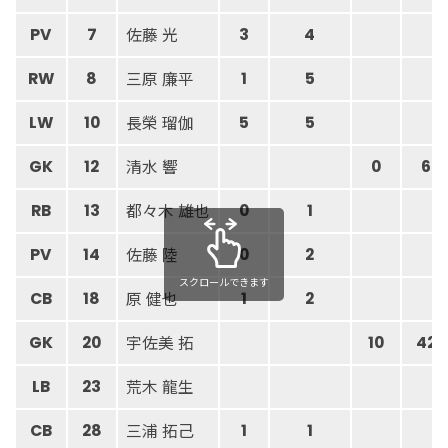
佐藤 光
PV
7
3
4
三原 廉平
RW
8
1
5
長榮 瑠伽
LW
10
5
5
清水 響
GK
12
0
6
都々木 雄也
RB
13
0
1
佐藤 陸
PV
14
0
2
スクロールできます
原 健也
CB
18
1
2
宇佐美 拓
GK
20
10
42
荒木 龍生
LB
23
三浦 拓己
CB
28
1
1