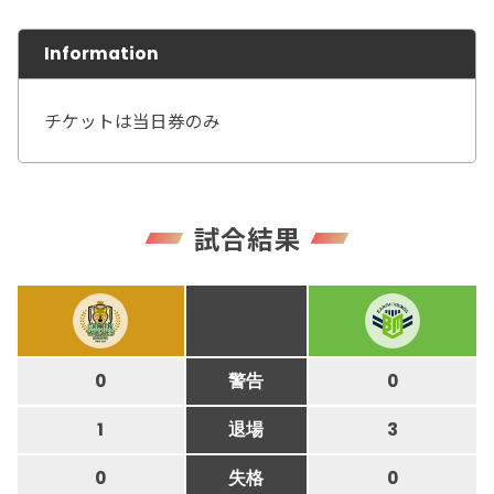
Information
チケットは当日券のみ
試合結果
0
警告
0
1
退場
3
0
失格
0