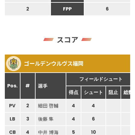
2
FPP
6
スコア
ゴールデンウルヴス福岡
フィールドシュート
選手
Pos.
#
得点
シュート
阻止
総数
細田 啓輔
PV
2
4
4
後藤 隼
LB
3
4
6
中井 博海
CB
4
5
10