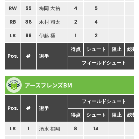
梅岡 大祐
RW
55
4
5
木村 翔太
RB
88
2
4
伊藤 極
LB
99
1
2
得点
シュート
阻止
総数
選手
Pos.
#
フィールドシュート
アースフレンズBM
フィールドシュート
選手
Pos.
#
得点
シュート
阻止
総数
清水 裕翔
LB
1
8
14