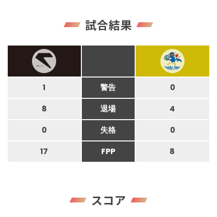
試合結果
1
警告
0
8
退場
4
0
失格
0
17
FPP
8
スコア