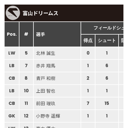
富山ドリームス
フィールドシュ
選手
Pos.
#
得点
シュート
阻
北林 誠生
LW
5
0
1
赤井 翔馬
LB
7
1
6
青戸 和樹
CB
8
2
6
上田 智也
LB
10
1
1
前田 理玖
CB
11
7
15
小野寺 遥輝
GK
12
1
1
0