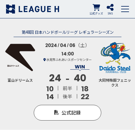
公式グッズ
SNS
第48回 日本ハンドボールリーグ レギュラーシーズン
（土）
2024
04
06
14:00
氷見市ふれあいスポーツセンター
24
40
富山ドリームス
大同特殊鋼フェニッ
クス
10
18
前半
14
22
後半
公式記録