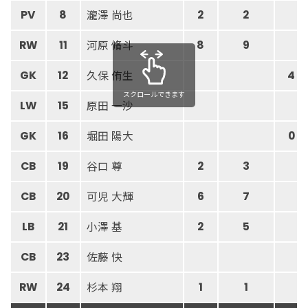
瀧澤 尚也
PV
8
2
2
河原 脩斗
RW
11
8
9
久保 侑生
GK
12
4
スクロールできます
原田 一沙
LW
15
堀田 陽大
GK
16
0
谷口 尊
CB
19
2
3
可児 大輝
CB
20
6
7
小澤 基
LB
21
2
5
佐藤 快
CB
23
杉本 翔
RW
24
1
1