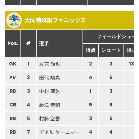
大同特殊鋼フェニックス
フィールドシュー
選手
Pos.
#
得点
シュート
阻止
友兼 尚也
GK
1
2
3
13
田代 翔真
PV
2
4
5
中村 璃玖
RB
3
1
3
藤江 恭輔
CB
4
5
5
村藤 空吾
RB
5
3
5
デネル ヤーニマー
RB
7
4
4