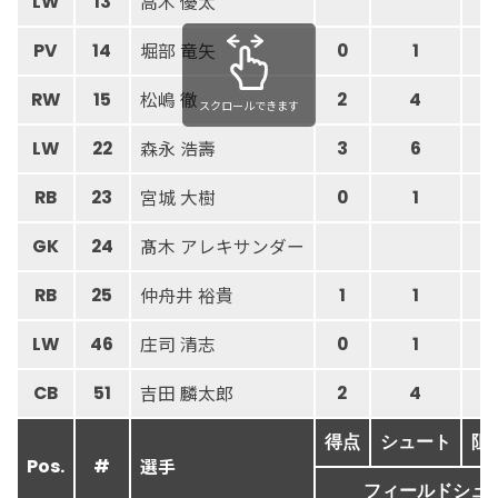
高木 優太
LW
13
堀部 竜矢
PV
14
0
1
松嶋 徹
RW
15
2
4
スクロールできます
森永 浩壽
LW
22
3
6
宮城 大樹
RB
23
0
1
髙木 アレキサンダー
GK
24
8
仲舟井 裕貴
RB
25
1
1
庄司 清志
LW
46
0
1
吉田 麟太郎
CB
51
2
4
得点
シュート
阻
選手
Pos.
#
フィールドシュ