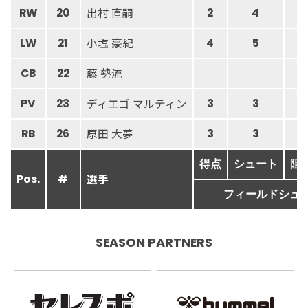
出村 直嗣
RW
20
2
4
小塩 豪紀
LW
21
4
5
藤 勢流
CB
22
ディエゴ マルティン
PV
23
3
3
原田 大夢
RB
26
3
3
得点
シュート
阻
選手
Pos.
#
フィールドシュ
SEASON PARTNERS