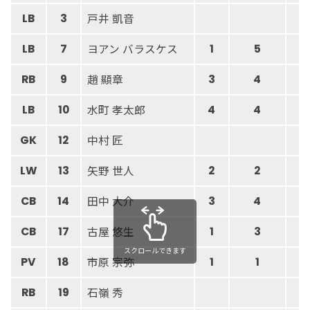
戸井 凱音
LB
3
ヨアン バラスケス
LB
7
1
5
趙 顯章
RB
9
3
4
水町 孝太郎
LB
10
4
4
中村 匠
GK
12
6
矢野 世人
LW
13
2
2
田中 大介
CB
14
3
4
古屋 悠生
CB
17
1
3
スクロールできます
市原 宗弥
PV
18
1
1
石嶺 秀
RB
19