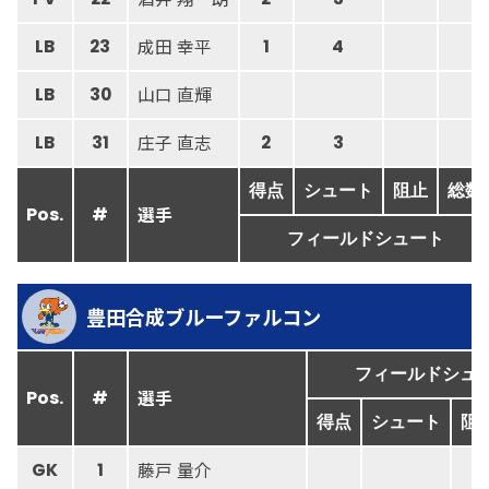
成田 幸平
LB
23
1
4
山口 直輝
LB
30
庄子 直志
LB
31
2
3
得点
シュート
阻止
総数
選手
Pos.
#
フィールドシュート
豊田合成ブルーファルコン
フィールドシュ
選手
Pos.
#
得点
シュート
阻
藤戸 量介
GK
1
1