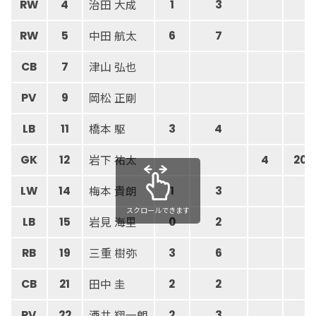
治田 大成
RW
4
1
3
中田 航太
RW
5
6
7
津山 弘也
CB
7
岡松 正剛
PV
9
橋本 駆
LB
11
3
4
岩下 祐太
GK
12
4
20
梅本 貴朗
LW
14
1
3
スクロールできます
岩見 海里
LB
15
0
2
三重 樹弥
RB
19
3
6
田中 圭
CB
21
2
2
酒井 翔一朗
PV
22
2
3