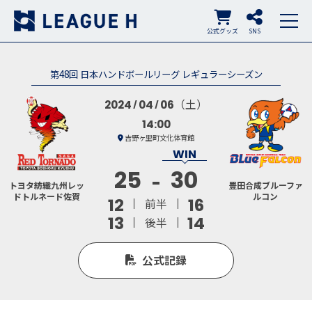
公式グッズ
SNS
第48回 日本ハンドボールリーグ レギュラーシーズン
（土）
2024
04
06
14:00
吉野ヶ里町文化体育館
25
30
トヨタ紡織九州レッ
豊田合成ブルーファ
ドトルネード佐賀
ルコン
12
16
前半
13
14
後半
公式記録