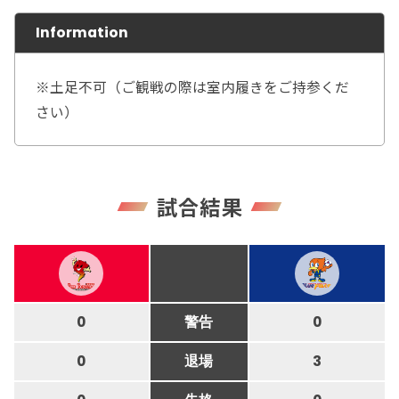
Information
※土足不可（ご観戦の際は室内履きをご持参くだ
さい）
試合結果
0
警告
0
0
退場
3