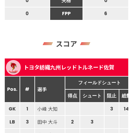
0
失格
0
0
FPP
6
スコア
トヨタ紡織九州レッドトルネード佐賀
フィールドシュート
選手
Pos.
#
得点
シュート
阻止
総数
小峰 大知
GK
1
3
14
田中 大斗
LB
3
2
3