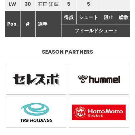
石田 知輝
LW
30
5
5
得点
シュート
阻止
総数
選手
Pos.
#
フィールドシュート
SEASON PARTNERS