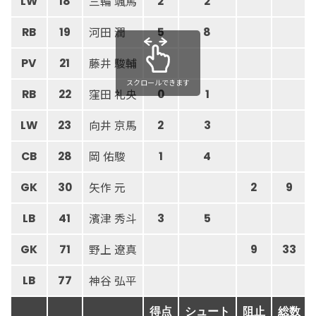
三輪 颯馬
LW
18
2
2
河田 潤
RB
19
5
8
藤井 駿輔
PV
21
スクロールできます
窪田 礼央
RB
22
0
1
向井 京馬
LW
23
2
3
岡 佑駿
CB
28
1
4
矢作 元
GK
30
2
9
濱津 秀斗
LB
41
3
5
野上 遼真
GK
71
9
33
神谷 弘平
LB
77
得点
シュート
阻止
総数