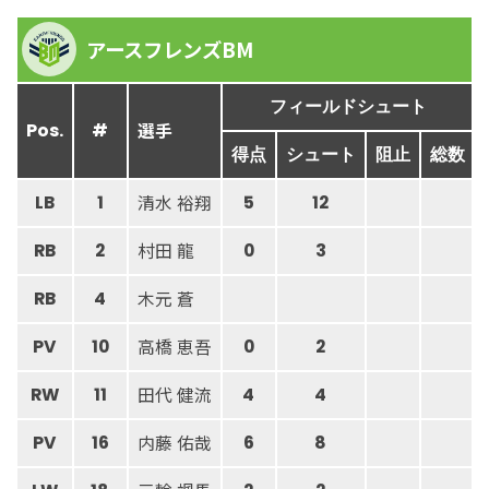
アースフレンズBM
フィールドシュート
選手
Pos.
#
得点
シュート
阻止
総数
清水 裕翔
LB
1
5
12
村田 龍
RB
2
0
3
木元 蒼
RB
4
高橋 恵吾
PV
10
0
2
田代 健流
RW
11
4
4
内藤 佑哉
PV
16
6
8