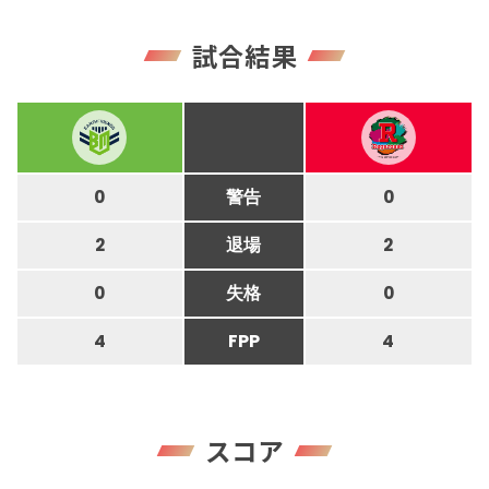
試合結果
0
警告
0
2
退場
2
0
失格
0
4
FPP
4
スコア