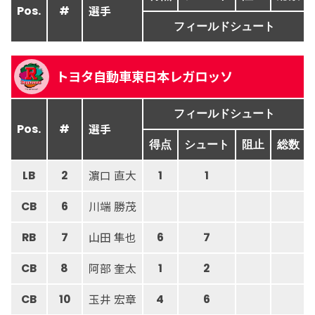
選手
Pos.
#
フィールドシュート
トヨタ自動車東日本レガロッソ
フィールドシュート
選手
Pos.
#
得点
シュート
阻止
総数
濵口 直大
LB
2
1
1
川端 勝茂
CB
6
山田 隼也
RB
7
6
7
阿部 奎太
CB
8
1
2
玉井 宏章
CB
10
4
6