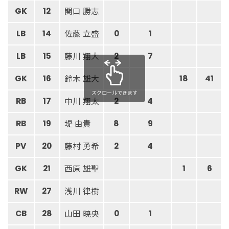
関口 勝志
GK
12
佐藤 立盛
LB
14
0
1
藤川 翔大
LB
15
2
7
鈴木 雄大
GK
16
18
41
スクロールできます
中川 翔太
RB
17
2
4
堤 由貴
RB
19
8
9
藤村 勇希
PV
20
2
4
西原 雄聖
GK
21
1
6
浅川 律樹
RW
27
山田 暁央
CB
28
0
1