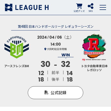
公式グッズ
SNS
第48回 日本ハンドボールリーグ レギュラーシーズン
（土）
2024
04
06
14:00
大和町総合体育館
30
32
アースフレンズBM
トヨタ自動車東日本
レガロッソ
12
14
前半
18
18
後半
公式記録