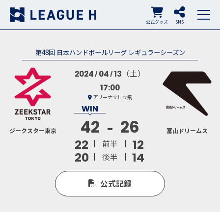
公式グッズ
SNS
第48回 日本ハンドボールリーグ レギュラーシーズン
（土）
2024
04
13
17:00
アリーナ立川立飛
42
26
ジークスター東京
富山ドリームス
22
12
前半
20
14
後半
公式記録