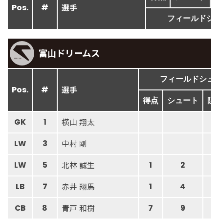
選手
Pos.
#
フィールドシ
富山ドリームス
フィールドシュ
選手
Pos.
#
得点
シュート
阻
横山 翔太
GK
1
2
中村 剛
LW
3
北林 誠生
LW
5
1
2
赤井 翔馬
LB
7
1
4
青戸 和樹
CB
8
7
9