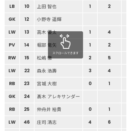
上田 智也
LB
10
1
2
小野寺 遥輝
GK
12
高木 優太
LW
13
1
4
堀部 竜矢
PV
14
1
2
スクロールできます
松嶋 徹
RW
15
2
5
森永 浩壽
LW
22
3
4
宮城 大樹
RB
23
0
1
髙木 アレキサンダー
GK
24
4
仲舟井 裕貴
RB
25
0
1
庄司 清志
LW
46
4
6