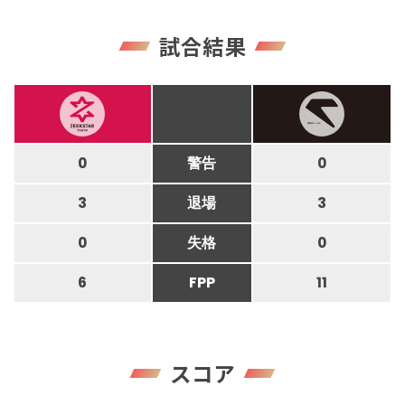
試合結果
0
警告
0
3
退場
3
0
失格
0
6
FPP
11
スコア