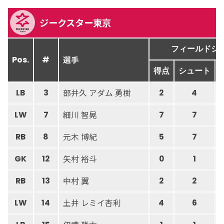
ジークスター東京
フィールドシ
選手
Pos.
#
得点
シュート
部井久 アダム 勇樹
LB
3
2
4
細川 智晃
LW
7
7
7
元木 博紀
RB
8
5
7
矢村 裕斗
GK
12
0
1
中村 翼
RB
13
2
2
土井 レミイ杏利
LW
14
4
6