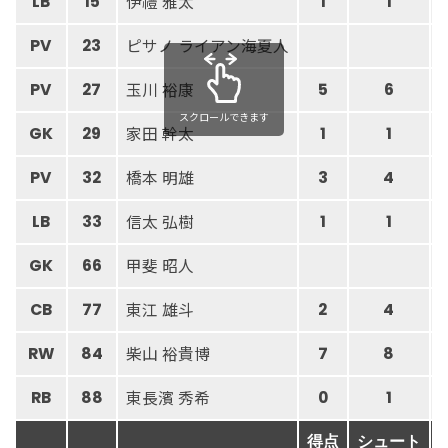
伊禮 雅太
LB
15
1
1
ピサノ ライアン海夏人
PV
23
玉川 裕康
PV
27
5
6
スクロールできます
家田 幹太
GK
29
1
1
橋本 明雄
PV
32
3
4
信太 弘樹
LB
33
1
1
甲斐 昭人
GK
66
東江 雄斗
CB
77
2
4
柴山 裕貴博
RW
84
7
8
東長濱 秀希
RB
88
0
1
得点
シュート