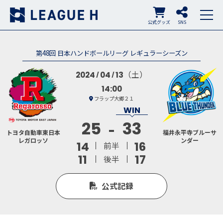
公式グッズ
SNS
第48回 日本ハンドボールリーグ レギュラーシーズン
（土）
2024
04
13
14:00
フラップ大郷２１
25
33
トヨタ自動車東日本
福井永平寺ブルーサ
レガロッソ
ンダー
14
16
前半
11
17
後半
公式記録