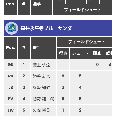
選手
Pos.
#
フィールドシュート
福井永平寺ブルーサンダー
フィールドシュート
選手
Pos.
#
得点
シュート
阻止
総数
廣上 永遠
GK
1
0
4
熊谷 友也
RB
2
5
8
藤坂 知輝
LB
3
3
4
朝野 翔一朗
PV
4
5
5
久保 博貴
LW
5
1
2