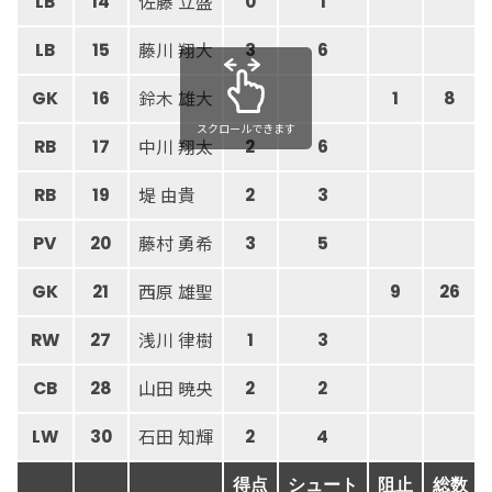
佐藤 立盛
LB
14
0
1
藤川 翔大
LB
15
3
6
鈴木 雄大
GK
16
1
8
スクロールできます
中川 翔太
RB
17
2
6
堤 由貴
RB
19
2
3
藤村 勇希
PV
20
3
5
西原 雄聖
GK
21
9
26
浅川 律樹
RW
27
1
3
山田 暁央
CB
28
2
2
石田 知輝
LW
30
2
4
得点
シュート
阻止
総数