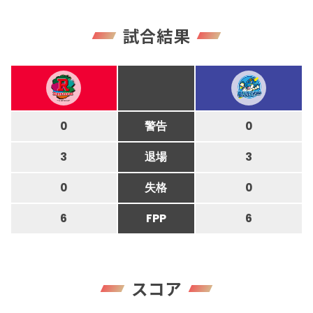
試合結果
0
警告
0
3
退場
3
0
失格
0
6
FPP
6
スコア