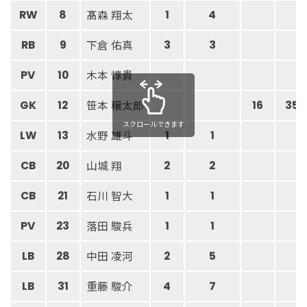
髙森 翔太
RW
8
1
4
下倉 佑真
RB
9
3
3
木本 惇貴
PV
10
笹本 穣太郎
GK
12
16
35
スクロールできます
水野 雄斗
LW
13
1
1
山城 翔
CB
20
2
2
石川 智大
CB
21
1
1
落田 駿兵
PV
23
1
1
中田 凌河
LB
28
2
5
重藤 駿介
LB
31
4
7