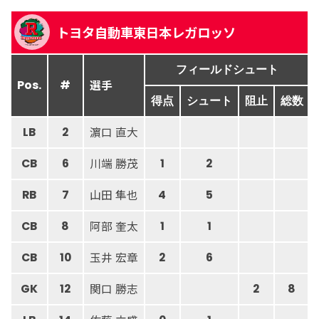
トヨタ自動車東日本レガロッソ
フィールドシュート
選手
Pos.
#
得点
シュート
阻止
総数
濵口 直大
LB
2
川端 勝茂
CB
6
1
2
山田 隼也
RB
7
4
5
阿部 奎太
CB
8
1
1
玉井 宏章
CB
10
2
6
関口 勝志
GK
12
2
8