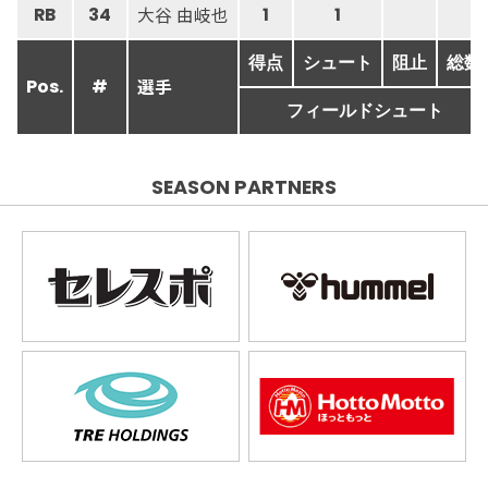
大谷 由岐也
RB
34
1
1
得点
シュート
阻止
総数
選手
Pos.
#
フィールドシュート
SEASON PARTNERS