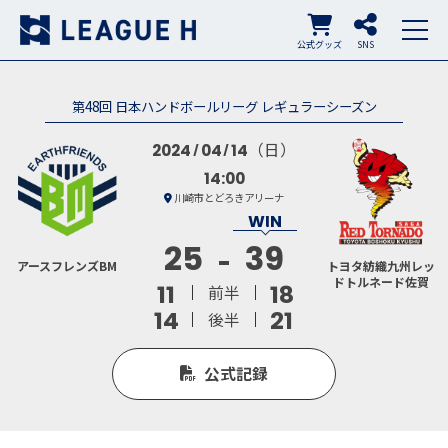
公式グッズ
SNS
第48回 日本ハンドボールリーグ レギュラーシーズン
（日）
2024
04
14
14:00
川崎市とどろきアリーナ
25
39
アースフレンズBM
トヨタ紡織九州レッ
ドトルネード佐賀
11
18
前半
14
21
後半
公式記録