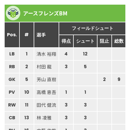
アースフレンズBM
フィールドシュート
選手
Pos.
#
得点
シュート
阻止
総数
清水 裕翔
LB
1
4
12
村田 龍
RB
2
3
5
芳山 直樹
GK
5
2
9
高橋 恵吾
PV
10
1
1
田代 健流
RW
11
3
3
林 凌雅
CB
13
3
3