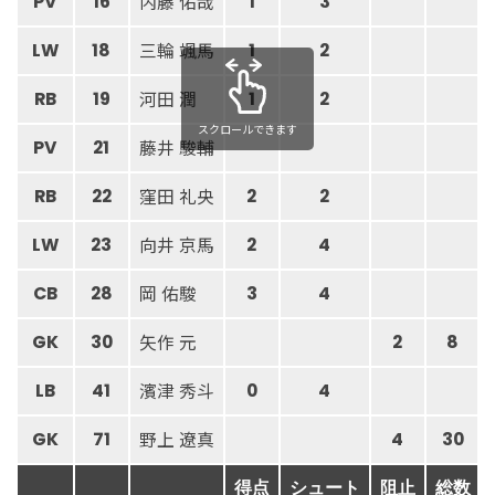
内藤 佑哉
PV
16
1
3
三輪 颯馬
LW
18
1
2
河田 潤
RB
19
1
2
スクロールできます
藤井 駿輔
PV
21
窪田 礼央
RB
22
2
2
向井 京馬
LW
23
2
4
岡 佑駿
CB
28
3
4
矢作 元
GK
30
2
8
濱津 秀斗
LB
41
0
4
野上 遼真
GK
71
4
30
得点
シュート
阻止
総数