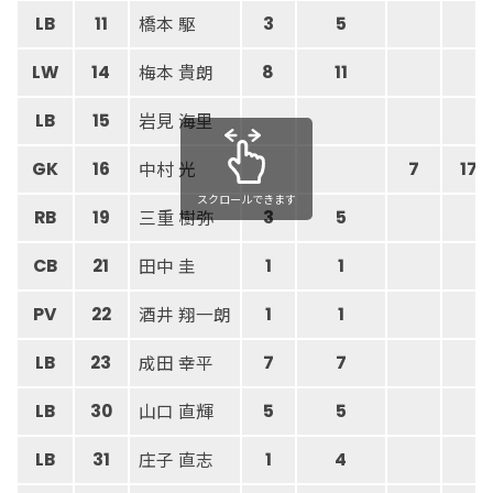
橋本 駆
LB
11
3
5
梅本 貴朗
LW
14
8
11
岩見 海里
LB
15
中村 光
GK
16
7
17
スクロールできます
三重 樹弥
RB
19
3
5
田中 圭
CB
21
1
1
酒井 翔一朗
PV
22
1
1
成田 幸平
LB
23
7
7
山口 直輝
LB
30
5
5
庄子 直志
LB
31
1
4