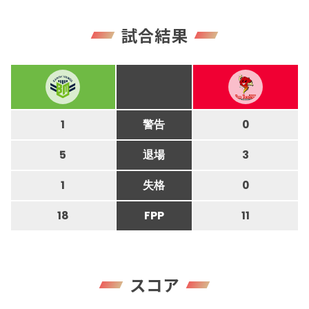
試合結果
1
警告
0
5
退場
3
1
失格
0
18
FPP
11
スコア