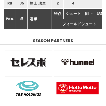
梶山 瑞生
RB
35
2
4
得点
シュート
阻止
総数
選手
Pos.
#
フィールドシュート
SEASON PARTNERS