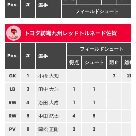
選手
Pos.
#
フィールドシュート
トヨタ紡織九州レッドトルネード佐賀
フィールドシュート
選手
Pos.
#
得点
シュート
阻止
総数
小峰 大知
GK
1
7
21
田中 大斗
LB
3
1
1
治田 大成
RW
4
1
1
中田 航太
RW
5
4
5
岡松 正剛
PV
9
2
2