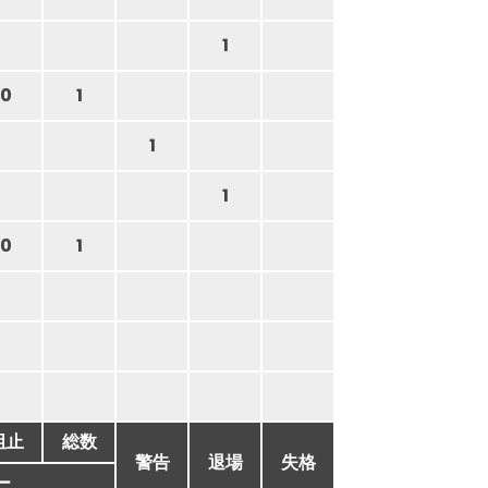
1
0
1
1
1
0
1
阻止
総数
警告
退場
失格
ー