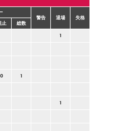
ー
警告
退場
失格
阻止
総数
1
0
1
1