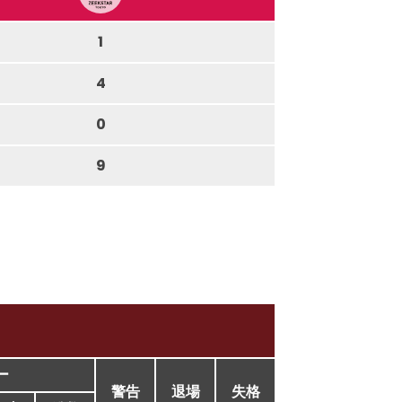
1
4
0
9
ー
警告
退場
失格