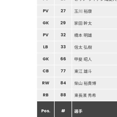
PV
27
玉川 裕康
GK
29
家田 幹太
PV
32
橋本 明雄
LB
33
信太 弘樹
GK
66
甲斐 昭人
CB
77
東江 雄斗
RW
84
柴山 裕貴博
RB
88
東長濱 秀希
Pos.
#
選手