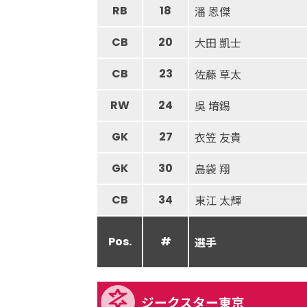
RB
18
潘 恩傑
CB
20
大田 凱士
CB
23
佐藤 草太
RW
24
吳 堉錫
GK
27
衣笠 友貴
GK
30
島袋 翔
CB
34
東江 太輝
Pos.
#
選手
ジークスター東京