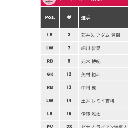
Pos.
#
選手
LB
3
部井久 アダム 勇樹
LW
7
細川 智晃
RB
8
元木 博紀
GK
12
矢村 裕斗
RB
13
中村 翼
LW
14
土井 レミイ杏利
LB
15
伊禮 雅太
PV
23
ピサノ ライアン海夏人