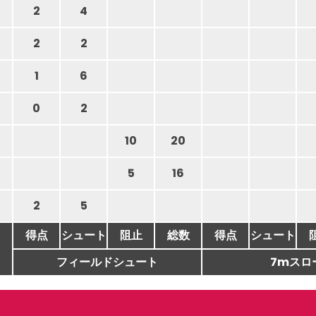
2
4
2
2
1
6
0
2
10
20
5
16
2
5
得点
シュート
阻止
総数
得点
シュート
フィールドシュート
7mスロ