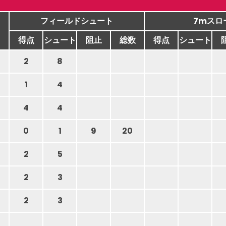
フィールドシュート
7mスロ
得点
シュート
阻止
総数
得点
シュート
2
8
1
4
4
4
0
1
9
20
2
5
2
3
2
3