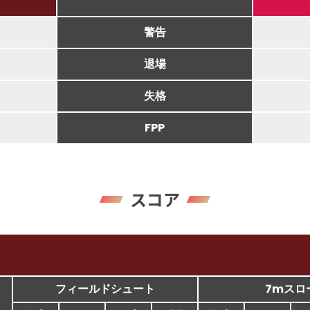
警告
退場
失格
FPP
スコア
フィールドシュート
7mスロ