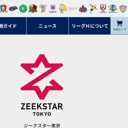
ンマ
ービ
オレ
ラヴ
フォ
イプ
ルネ
コラ
ック
名古
シラ
トピ
クヤ
ーレ
ー石
ット
ィッ
ーレ
ルレ
ード
ソン
ブル
屋
ソル
ンデ
鹿児
戦ガイド
富山
川
ニュース
アイ
ツ
リーグＨについて
岡山
ッズ
公式グッズ
佐賀
ズ岐
香川
ィー
島
リス
広島
阜
ズ
ジークスター東京