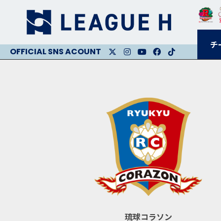
チ
X
Instagram
Youtube
Facebook
Facebook
琉球コラソン