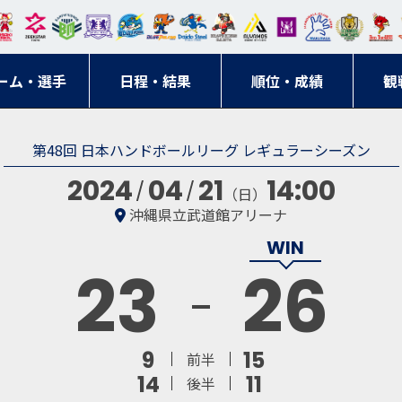
東日
オー
クス
ドリ
寺ブ
ーフ
バモ
ンウ
BM
ニッ
キン
エゾ
ハン
本レ
ソル
ター
ーム
ルー
ァル
ス大
ルヴ
東
クス
グス
ン
ドボ
ーム・選手
ガロ
埼玉
東京
日程・結果
ス
サン
コン
順位・成績
阪
ス福
観
京・
東海
刈谷
ール
ッソ
ダー
名古
岡
神奈
クラ
第48回 日本ハンドボールリーグ レギュラーシーズン
宮城
屋
川
ブ
2024
04
21
14:00
（日）
沖縄県立武道館アリーナ
23
26
9
15
前半
14
11
後半