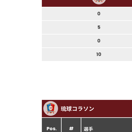
0
5
0
10
琉球コラソン
Pos.
#
選手