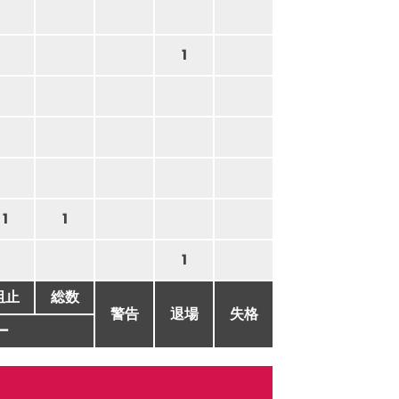
1
1
1
1
阻止
総数
警告
退場
失格
ー