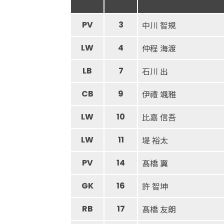
PV
3
中川 智規
LW
4
仲程 海渡
LB
7
石川 出
CB
9
伊禮 颯雅
LW
10
比嘉 信吾
LW
11
堤 裕太
PV
14
髙橋 翼
GK
16
許 智坤
RB
17
髙橋 友朗