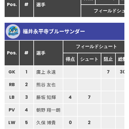
選手
Pos.
#
フィールドシュ
福井永平寺ブルーサンダー
フィールドシュート
選手
Pos.
#
得点
シュート
阻止
総数
廣上 永遠
GK
1
7
30
熊谷 友也
RB
2
藤坂 知輝
LB
3
4
7
朝野 翔一朗
PV
4
久保 博貴
LW
5
0
2