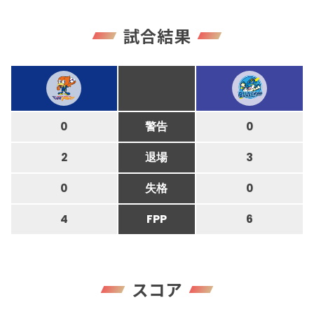
試合結果
0
警告
0
2
退場
3
0
失格
0
4
FPP
6
スコア