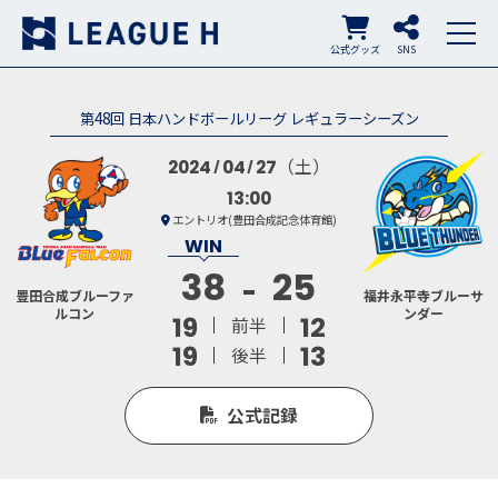
公式グッズ
SNS
第48回 日本ハンドボールリーグ レギュラーシーズン
（土）
2024
04
27
13:00
エントリオ(豊田合成記念体育館)
38
25
豊田合成ブルーファ
福井永平寺ブルーサ
ルコン
ンダー
19
12
前半
19
13
後半
公式記録