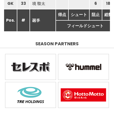
境 駿太
GK
33
6
18
得点
シュート
阻止
総数
選手
Pos.
#
フィールドシュート
SEASON PARTNERS