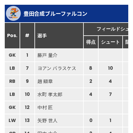
豊田合成ブルーファルコン
フィールドシュ
選手
Pos.
#
得点
シュート
阻
藤戸 量介
GK
1
4
ヨアン バラスケス
LB
7
8
10
趙 顯章
RB
9
2
4
水町 孝太郎
LB
10
4
7
中村 匠
GK
12
5
矢野 世人
LW
13
0
1