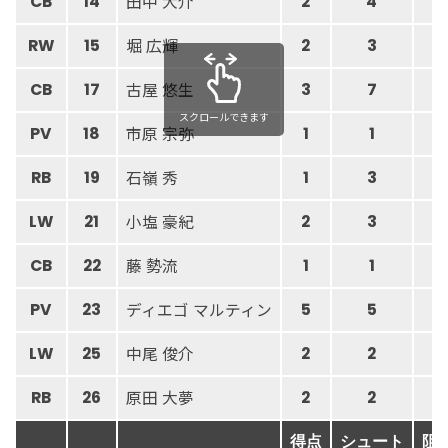
田中 大介
CB
14
2
4
堀 広輝
RW
15
2
3
古屋 悠生
CB
17
3
7
スクロールできます
市原 宗弥
PV
18
1
1
石嶺 秀
RB
19
1
3
小塩 豪紀
LW
21
2
3
藤 勢流
CB
22
1
1
ディエゴ マルティン
PV
23
5
5
中尾 俊介
LW
25
2
2
原田 大夢
RB
26
2
2
得点
シュート
阻