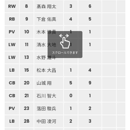
髙森 翔太
RW
8
3
6
下倉 佑真
RB
9
4
5
木本 惇貴
PV
10
1
1
清水 大地
LW
11
1
1
スクロールできます
水野 雄斗
LW
13
松本 大昌
LB
15
1
4
山城 翔
CB
20
5
9
石川 智大
CB
21
0
1
落田 駿兵
PV
23
1
2
中田 凌河
LB
28
2
3