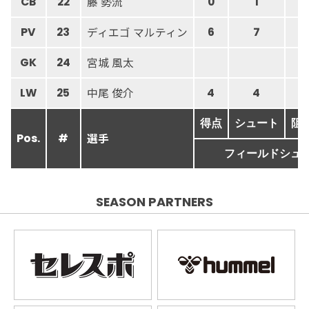
藤 勢流
CB
22
0
1
ディエゴ マルティン
PV
23
6
7
宮城 風太
GK
24
6
中尾 俊介
LW
25
4
4
得点
シュート
阻
選手
Pos.
#
フィールドシュ
SEASON PARTNERS