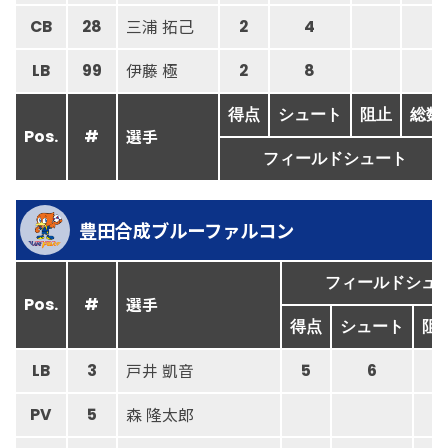
三浦 拓己
CB
28
2
4
伊藤 極
LB
99
2
8
得点
シュート
阻止
総数
選手
Pos.
#
フィールドシュート
豊田合成ブルーファルコン
フィールドシュ
選手
Pos.
#
得点
シュート
阻
戸井 凱音
LB
3
5
6
森 隆太郎
PV
5