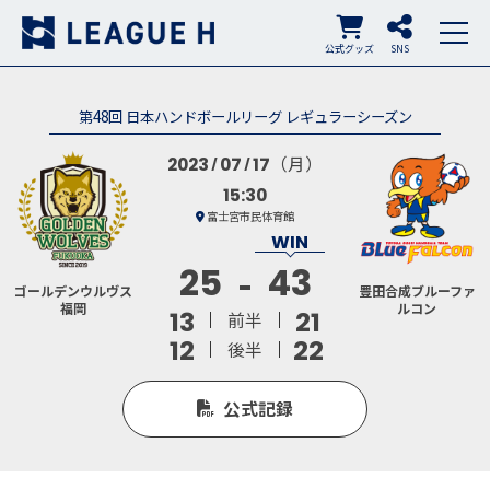
公式グッズ
SNS
第48回 日本ハンドボールリーグ レギュラーシーズン
（月）
2023
07
17
15:30
富士宮市民体育館
25
43
ゴールデンウルヴス
豊田合成ブルーファ
福岡
ルコン
13
21
前半
12
22
後半
公式記録