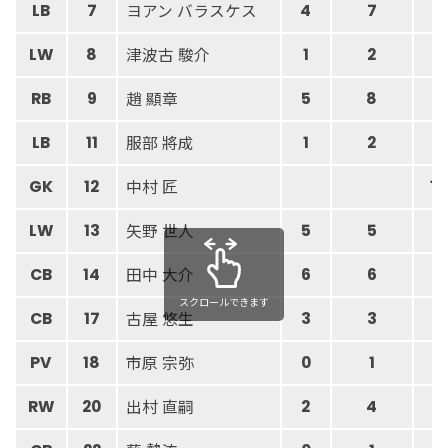
ヨアン バラスケス
LB
7
4
7
津波古 駿介
LW
8
1
2
趙 顯章
RB
9
5
8
服部 將成
LB
11
1
2
中村 匠
GK
12
10
矢野 世人
LW
13
5
5
田中 大介
CB
14
6
6
スクロールできます
古屋 悠生
CB
17
3
3
市原 宗弥
PV
18
0
1
出村 直嗣
RW
20
2
4