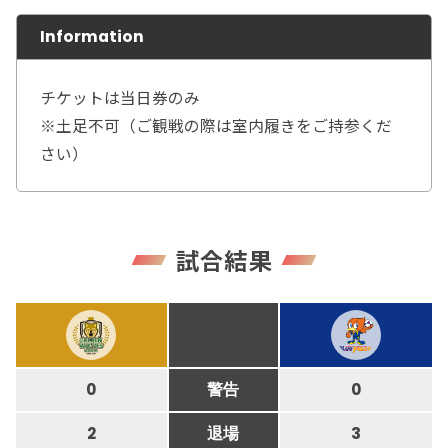
Information
チケットは当日券のみ
※土足不可（ご観戦の際は室内履きをご持参くだ
さい）
試合結果
0
警告
0
2
退場
3