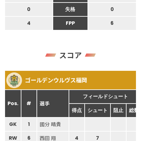
0
失格
0
4
FPP
6
スコア
ゴールデンウルヴス福岡
フィールドシュート
選手
Pos.
#
得点
シュート
阻止
総数
國分 晴貴
GK
1
西田 翔
RW
6
4
7