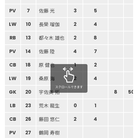
佐藤 光
PV
7
3
5
長榮 瑠伽
LW
10
2
4
都々木 雄也
RB
13
2
8
佐藤 陸
PV
14
4
7
原 健也
CB
18
1
2
桑原 海
LW
19
2
4
スクロールできます
宇佐美 拓
GK
20
8
50
荒木 龍生
LB
23
0
1
藤田 悠仁
CB
26
2
4
鶴岡 寿樹
PV
27