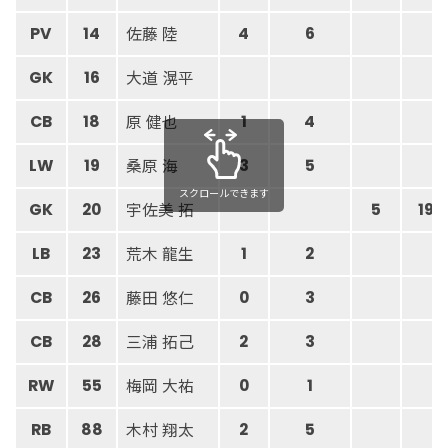
佐藤 陸
PV
14
4
6
大道 滉平
GK
16
原 健也
CB
18
1
4
桑原 海
LW
19
3
5
スクロールできます
宇佐美 拓
GK
20
5
19
荒木 龍生
LB
23
1
2
藤田 悠仁
CB
26
0
3
三浦 拓己
CB
28
2
3
梅岡 大祐
RW
55
0
1
木村 翔太
RB
88
2
5