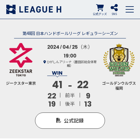
公式グッズ
SNS
第48回 日本ハンドボールリーグ レギュラーシーズン
（木）
2024
04
25
19:00
ひがしんアリーナ（墨田区総合体育
館）
41
22
ジークスター東京
ゴールデンウルヴス
福岡
22
9
前半
19
13
後半
公式記録