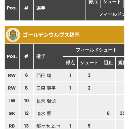
得点
シュート
選手
Pos.
#
フィールドシ
ゴールデンウルヴス福岡
フィールドシュート
選手
Pos.
#
得点
シュート
阻止
総数
西田 翔
RW
6
1
3
三原 廉平
RW
8
1
2
長榮 瑠伽
LW
10
清水 響
GK
12
6
32
都々木 雄也
RB
13
1
5