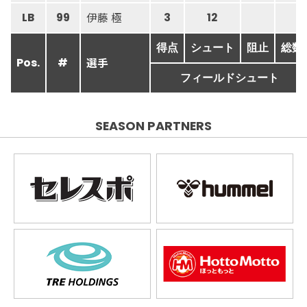
伊藤 極
LB
99
3
12
得点
シュート
阻止
総数
選手
Pos.
#
フィールドシュート
SEASON PARTNERS