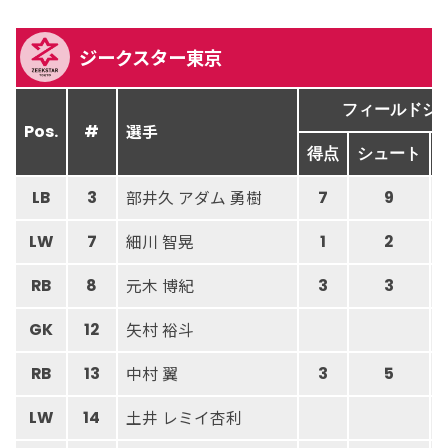
ジークスター東京
フィールドシ
選手
Pos.
#
得点
シュート
部井久 アダム 勇樹
LB
3
7
9
細川 智晃
LW
7
1
2
元木 博紀
RB
8
3
3
矢村 裕斗
GK
12
中村 翼
RB
13
3
5
土井 レミイ杏利
LW
14