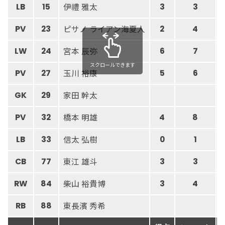
伊禮 雅太
LB
15
3
3
ピサノ ライアン海夏人
PV
23
2
4
宮本 辰弥
LW
24
6
7
スクロールできます
玉川 裕康
PV
27
5
6
家田 幹太
GK
29
橋本 明雄
PV
32
4
8
信太 弘樹
LB
33
0
1
東江 雄斗
CB
77
3
3
柴山 裕貴博
RW
84
3
4
東長濱 秀希
RB
88