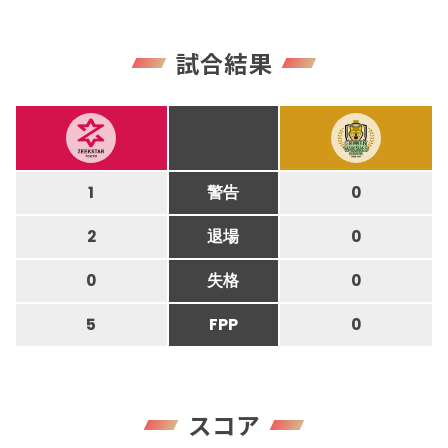
試合結果
1
警告
0
2
退場
0
0
失格
0
5
FPP
0
スコア