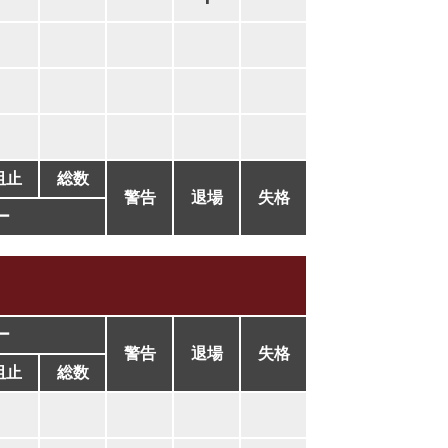
阻止
総数
警告
退場
失格
ー
ー
警告
退場
失格
阻止
総数