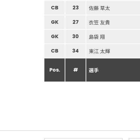
CB
23
佐藤 草太
GK
27
衣笠 友貴
GK
30
島袋 翔
CB
34
東江 太輝
Pos.
#
選手