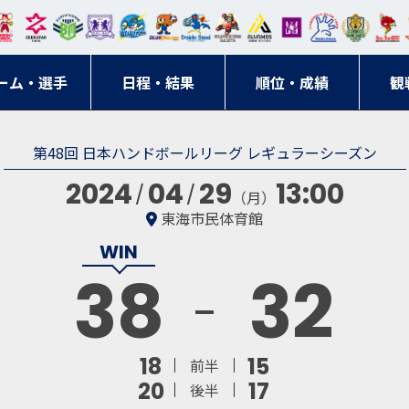
東日
オー
クス
ドリ
寺ブ
ーフ
バモ
ンウ
BM
ニッ
キン
エゾ
ハン
本レ
ソル
ター
ーム
ルー
ァル
ス大
ルヴ
東
クス
グス
ン
ドボ
ーム・選手
ガロ
埼玉
東京
日程・結果
ス
サン
コン
順位・成績
阪
ス福
観
京・
東海
刈谷
ール
ッソ
ダー
名古
岡
神奈
クラ
第48回 日本ハンドボールリーグ レギュラーシーズン
宮城
屋
川
ブ
2024
04
29
13:00
（月）
東海市民体育館
38
32
18
15
前半
20
17
後半