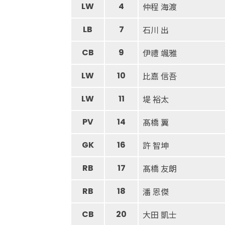
LW
4
仲程 海渡
LB
7
石川 出
CB
9
伊禮 颯雅
LW
10
比嘉 信吾
LW
11
堤 裕太
PV
14
髙橋 翼
GK
16
許 智坤
RB
17
髙橋 友朗
RB
18
潘 恩傑
CB
20
大田 凱士