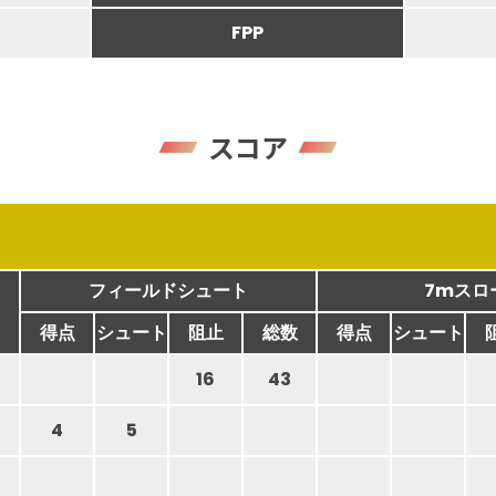
FPP
スコア
フィールドシュート
7mスロ
得点
シュート
阻止
総数
得点
シュート
16
43
4
5