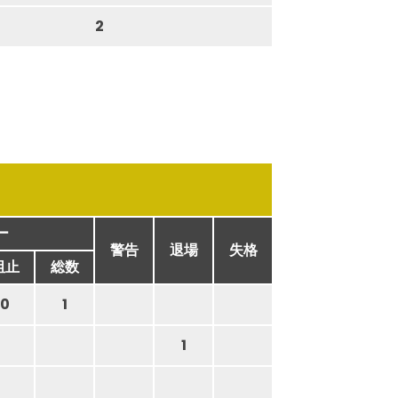
2
ー
警告
退場
失格
阻止
総数
0
1
1