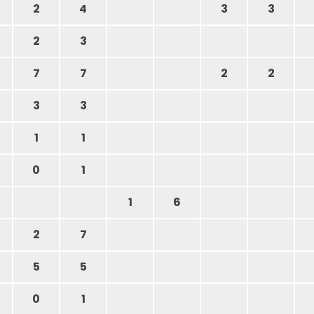
2
4
3
3
2
3
7
7
2
2
3
3
1
1
0
1
1
6
2
7
5
5
0
1