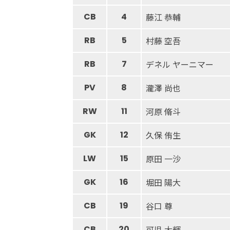
CB
4
藤江 恭輔
RB
5
村藤 空吾
RB
7
デネル ヤーニマー
PV
8
瀧澤 尚也
RW
11
河原 脩斗
GK
12
久保 侑生
LW
15
原田 一沙
GK
16
堀田 陽大
CB
19
谷口 尊
CB
20
可児 大輝