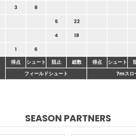
3
8
5
22
4
18
1
6
得点
シュート
阻止
総数
得点
シュート
フィールドシュート
7mスロ
SEASON PARTNERS