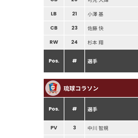
LB
21
小澤 基
CB
23
佐藤 快
RW
24
杉本 翔
Pos.
#
選手
琉球コラソン
Pos.
#
選手
PV
3
中川 智規