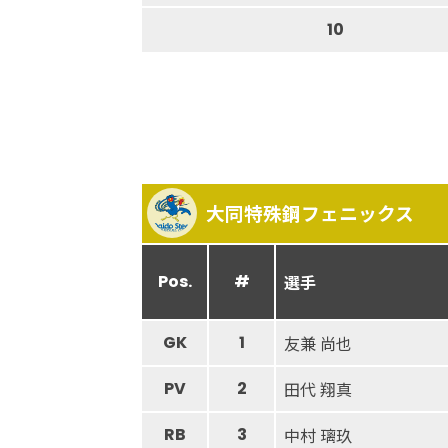
10
大同特殊鋼フェニックス
Pos.
#
選手
GK
1
友兼 尚也
PV
2
田代 翔真
RB
3
中村 璃玖