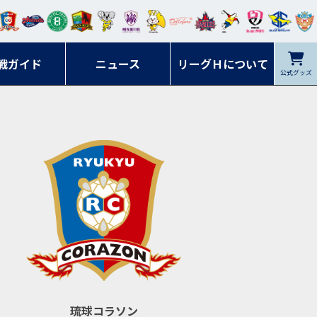
ンマ
ービ
オレ
ラヴ
フォ
イプ
ルネ
コラ
ック
名古
シラ
トピ
クヤ
ーレ
ー石
ット
ィッ
ーレ
ルレ
ード
ソン
ブル
屋
ソル
ンデ
鹿児
戦ガイド
富山
川
ニュース
アイ
ツ
リーグＨについて
岡山
ッズ
公式グッズ
佐賀
ズ岐
香川
ィー
島
リス
広島
阜
ズ
琉球コラソン