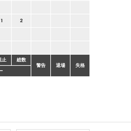
1
2
阻止
総数
警告
退場
失格
ー