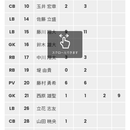
玉井 宏章
CB
10
2
3
佐藤 立盛
LB
14
藤川 翔大
LB
15
9
11
鈴木 雄大
GK
16
スクロールできます
中川 翔太
RB
17
3
3
堤 由貴
RB
19
0
2
藤村 勇希
PV
20
6
6
西原 雄聖
GK
21
1
1
2
9
立花 志友
LB
26
山田 暁央
CB
28
1
2