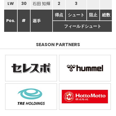
石田 知輝
LW
30
2
3
得点
シュート
阻止
総数
選手
Pos.
#
フィールドシュート
SEASON PARTNERS