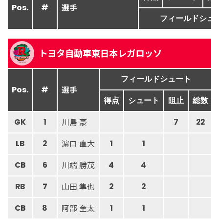
選手
Pos.
#
フィールドシュ
トヨタ自動車東日本レガロッソ
フィールドシュート
選手
Pos.
#
得点
シュート
阻止
総数
川島 豪
GK
1
7
22
濵口 直大
LB
2
1
1
川端 勝茂
CB
6
4
4
山田 隼也
RB
7
2
2
阿部 奎太
CB
8
1
1