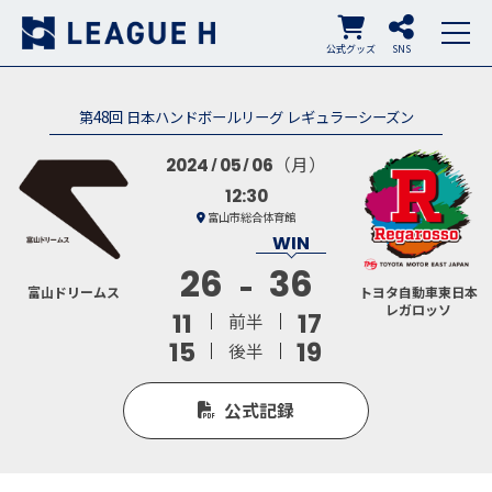
公式グッズ
SNS
第48回 日本ハンドボールリーグ レギュラーシーズン
（月）
2024
05
06
12:30
富山市総合体育館
26
36
富山ドリームス
トヨタ自動車東日本
レガロッソ
11
17
前半
15
19
後半
公式記録