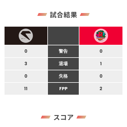
試合結果
0
警告
0
3
退場
1
0
失格
0
11
FPP
2
スコア