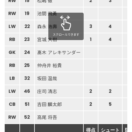
松嶋 徹
RW
15
2
3
池間 飛勇
RW
19
森永 浩壽
LW
22
3
4
スクロールできます
宮城 大樹
RB
23
1
4
髙木 アレキサンダー
GK
24
0
仲舟井 裕貴
RB
25
坂田 温哉
LB
32
庄司 清志
LW
46
2
2
吉田 麟太郎
CB
51
2
5
高尾 将吾
RW
52
得点
シュート
阻