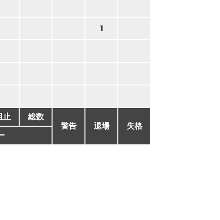
1
阻止
総数
警告
退場
失格
ー