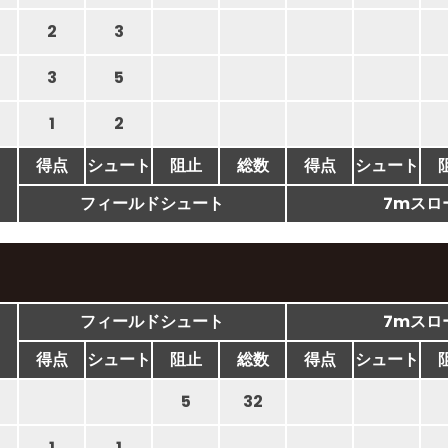
2
3
3
5
1
2
得点
シュート
阻止
総数
得点
シュート
フィールドシュート
7mスロ
フィールドシュート
7mスロ
得点
シュート
阻止
総数
得点
シュート
5
32
1
1