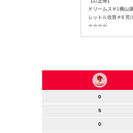
【訂正後】
ドリームス＃1横山選
レットル佐賀＃8 荒川
＝＝＝＝
0
5
0