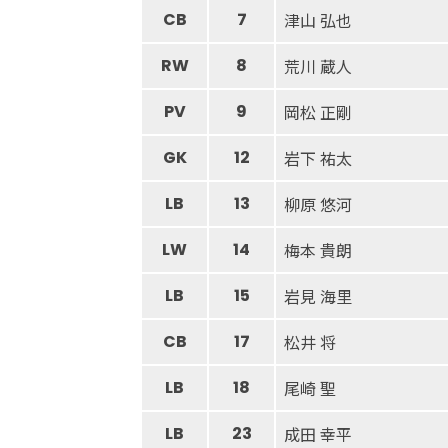
CB
7
津山 弘也
RW
8
荒川 蔵人
PV
9
岡松 正剛
GK
12
岩下 祐太
LB
13
柳原 悠河
LW
14
梅本 貴朗
LB
15
岩見 海里
CB
17
松井 将
LB
18
尾崎 聖
LB
23
成田 幸平