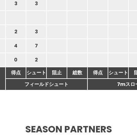
3
3
2
3
4
7
0
2
得点
シュート
阻止
総数
得点
シュート
フィールドシュート
7mスロ
SEASON PARTNERS