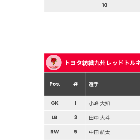
10
トヨタ紡織九州レッドトル
Pos.
#
選手
GK
1
小峰 大知
LB
3
田中 大斗
RW
5
中田 航太