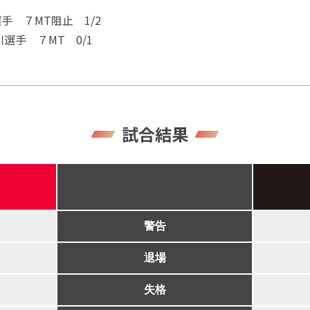
手 ７MT阻止 1/2
選手 ７MT 0/1
試合結果
警告
退場
失格