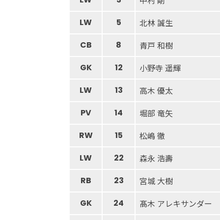
中村 剛
LW
5
北林 誠生
CB
8
青戸 和樹
GK
12
小野寺 遥輝
LW
13
高木 優太
PV
14
堀部 竜矢
RW
15
松嶋 徹
LW
22
森永 浩壽
RB
23
宮城 大樹
GK
24
髙木 アレキサンダー