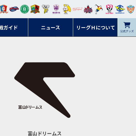
ンマ
ービ
オレ
ラヴ
フォ
イプ
ルネ
コラ
ック
名古
シラ
トピ
クヤ
ーレ
ー石
ット
ィッ
ーレ
ルレ
ード
ソン
ブル
屋
ソル
ンデ
鹿児
戦ガイド
富山
川
ニュース
アイ
ツ
リーグＨについて
岡山
ッズ
公式グッズ
佐賀
ズ岐
香川
ィー
島
リス
広島
阜
ズ
富山ドリームス