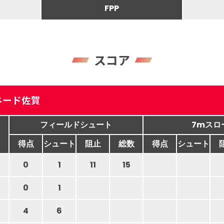
FPP
スコア
ネード佐賀
フィールドシュート
7mスロ
得点
シュート
阻止
総数
得点
シュート
0
1
11
15
0
1
4
6