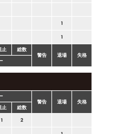
1
1
阻止
総数
警告
退場
失格
ー
ー
警告
退場
失格
阻止
総数
1
2
1