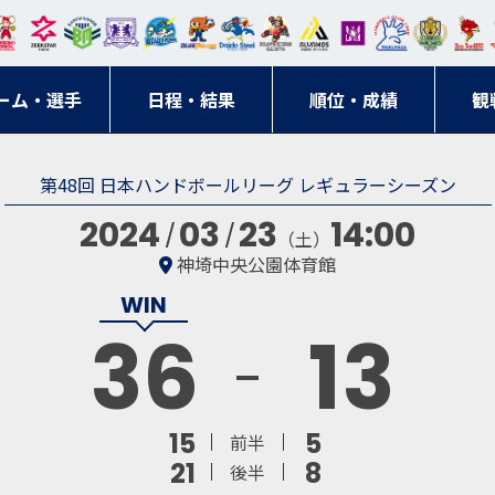
東日
オー
クス
ドリ
寺ブ
ーフ
バモ
ンウ
BM
ニッ
キン
エゾ
ハン
本レ
ソル
ター
ーム
ルー
ァル
ス大
ルヴ
東
クス
グス
ン
ドボ
ーム・選手
ガロ
埼玉
東京
日程・結果
ス
サン
コン
順位・成績
阪
ス福
観
京・
東海
刈谷
ール
ッソ
ダー
名古
岡
神奈
クラ
第48回 日本ハンドボールリーグ レギュラーシーズン
宮城
屋
川
ブ
2024
03
23
14:00
（土）
神埼中央公園体育館
36
13
15
5
前半
21
8
後半