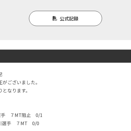
公式記録
記
正がございました。
りとなります。
手 ７MT阻止 0/1
選手 ７MT 0/0