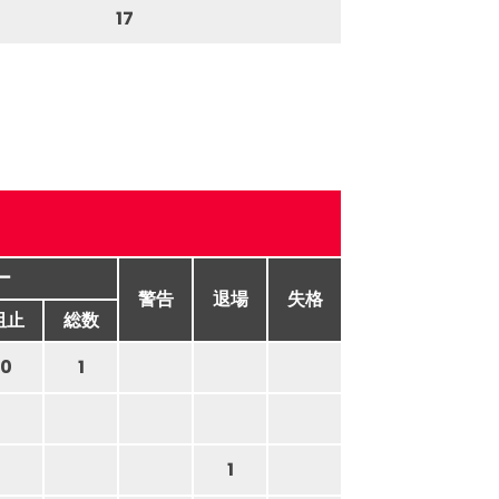
17
ー
警告
退場
失格
阻止
総数
0
1
1