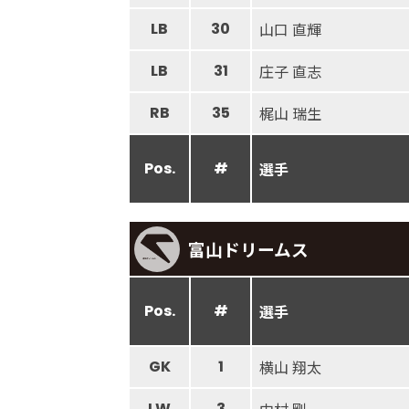
LB
30
山口 直輝
LB
31
庄子 直志
RB
35
梶山 瑞生
Pos.
#
選手
富山ドリームス
Pos.
#
選手
GK
1
横山 翔太
LW
3