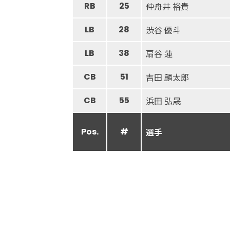
RB
25
仲舟井 裕貴
LB
28
渋谷 優斗
LB
38
扇谷 蓮
CB
51
吉田 麟太郎
CB
55
浜田 弘晟
Pos.
#
選手