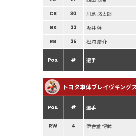
CB
30
川島 悠太郎
GK
33
坂井 幹
RB
35
松浦 慶介
Pos.
#
選手
トヨタ車体ブレイヴキング
Pos.
#
選手
RW
4
伊舎堂 博武