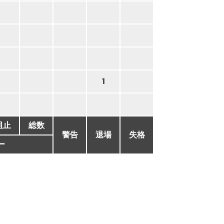
1
阻止
総数
警告
退場
失格
ー