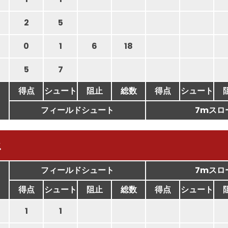
2
5
0
1
6
18
5
7
得点
シュート
阻止
総数
得点
シュート
フィールドシュート
7mスロ
ス
フィールドシュート
7mスロ
得点
シュート
阻止
総数
得点
シュート
1
1