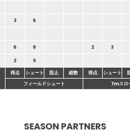
3
6
6
9
2
3
2
5
得点
シュート
阻止
総数
得点
シュート
フィールドシュート
7mスロ
SEASON PARTNERS