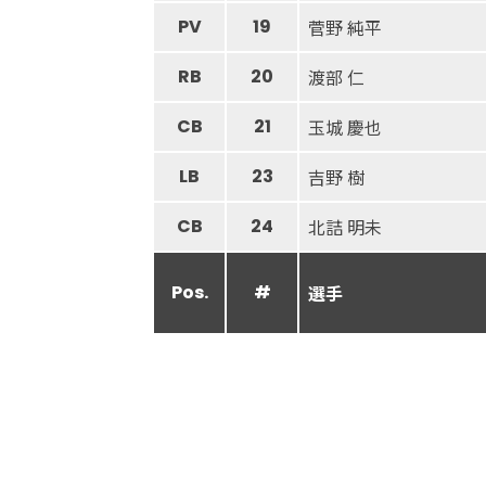
PV
19
菅野 純平
RB
20
渡部 仁
CB
21
玉城 慶也
LB
23
吉野 樹
CB
24
北詰 明未
Pos.
#
選手