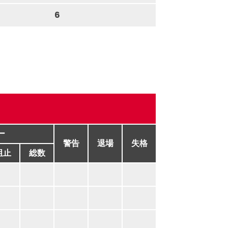
6
ー
警告
退場
失格
阻止
総数