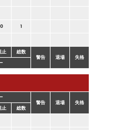
0
1
阻止
総数
警告
退場
失格
ー
ー
警告
退場
失格
阻止
総数