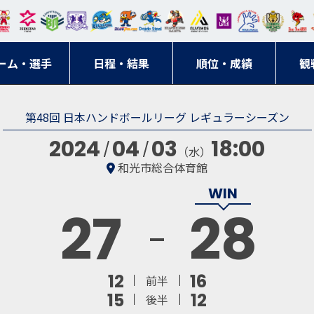
東日
オー
クス
ドリ
寺ブ
ーフ
バモ
ンウ
BM
ニッ
キン
エゾ
ハン
本レ
ソル
ター
ーム
ルー
ァル
ス大
ルヴ
東
クス
グス
ン
ドボ
ーム・選手
ガロ
埼玉
東京
日程・結果
ス
サン
コン
順位・成績
阪
ス福
観
京・
東海
刈谷
ール
ッソ
ダー
名古
岡
神奈
クラ
第48回 日本ハンドボールリーグ レギュラーシーズン
宮城
屋
川
ブ
2024
04
03
18:00
（水）
和光市総合体育館
27
28
12
16
前半
15
12
後半