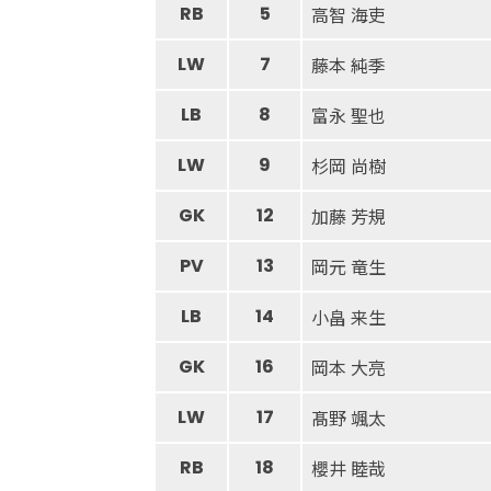
RB
5
高智 海吏
LW
7
藤本 純季
LB
8
富永 聖也
LW
9
杉岡 尚樹
GK
12
加藤 芳規
PV
13
岡元 竜生
LB
14
小畠 来生
GK
16
岡本 大亮
LW
17
髙野 颯太
RB
18
櫻井 睦哉