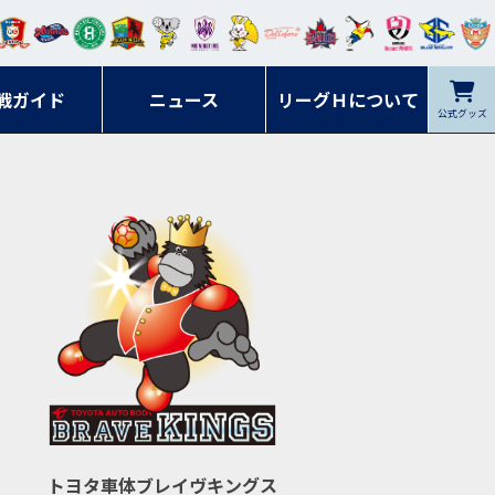
ンマ
ービ
オレ
ラヴ
フォ
イプ
ルネ
コラ
ック
名古
シラ
トピ
クヤ
ーレ
ー石
ット
ィッ
ーレ
ルレ
ード
ソン
ブル
屋
ソル
ンデ
鹿児
戦ガイド
富山
川
ニュース
アイ
ツ
リーグＨについて
岡山
ッズ
公式グッズ
佐賀
ズ岐
香川
ィー
島
リス
広島
阜
ズ
トヨタ車体ブレイヴキングス