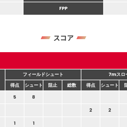
FPP
スコア
フィールドシュート
7mスロ
得点
シュート
阻止
総数
得点
シュート
5
8
2
2
1
1