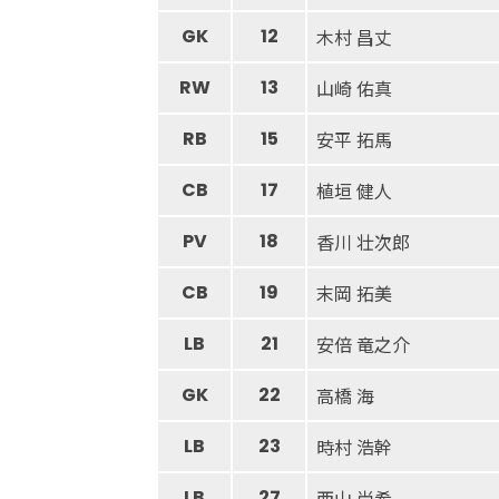
GK
12
木村 昌丈
RW
13
山崎 佑真
RB
15
安平 拓馬
CB
17
植垣 健人
PV
18
香川 壮次郎
CB
19
末岡 拓美
LB
21
安倍 竜之介
GK
22
高橋 海
LB
23
時村 浩幹
LB
27
西山 尚希