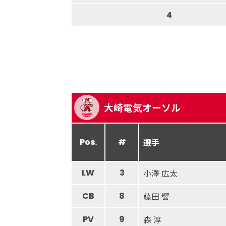
4
大崎電気オーソル
Pos.
#
選手
LW
3
小澤 広太
CB
8
藤田 響
PV
9
森 淳