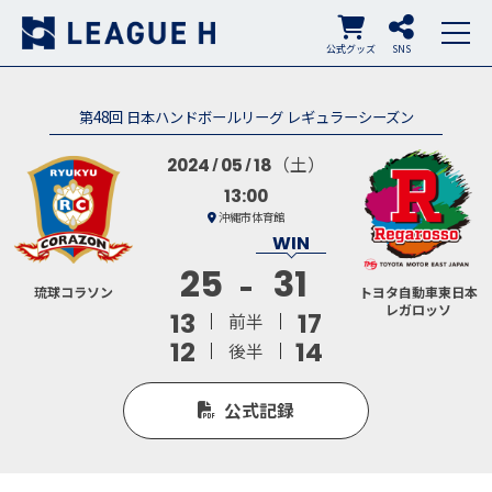
公式グッズ
SNS
第48回 日本ハンドボールリーグ レギュラーシーズン
（土）
2024
05
18
13:00
沖縄市体育館
25
31
琉球コラソン
トヨタ自動車東日本
レガロッソ
13
17
前半
12
14
後半
公式記録