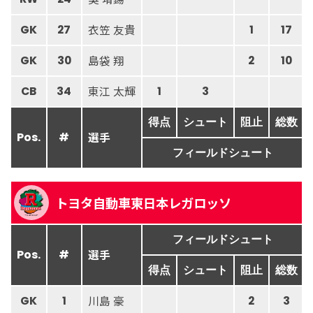
衣笠 友貴
GK
27
1
17
島袋 翔
GK
30
2
10
東江 太輝
CB
34
1
3
得点
シュート
阻止
総数
選手
Pos.
#
フィールドシュート
トヨタ自動車東日本レガロッソ
フィールドシュート
選手
Pos.
#
得点
シュート
阻止
総数
川島 豪
GK
1
2
3