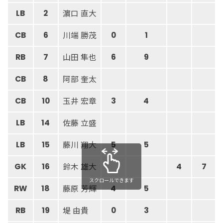
濵口 直大
LB
2
川端 勝茂
CB
6
0
1
山田 隼也
RB
7
6
9
阿部 奎太
CB
8
玉井 宏章
CB
10
3
4
佐藤 立盛
LB
14
藤川 翔大
LB
15
5
5
鈴木 雄大
GK
16
4
7
スクロールできます
藤原 芳輝
RW
18
4
5
堤 由貴
RB
19
0
3