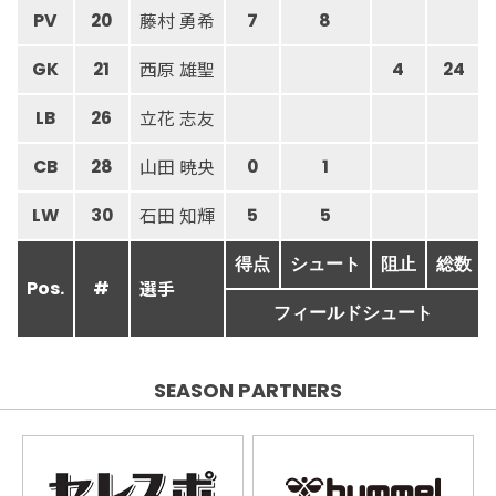
藤村 勇希
PV
20
7
8
西原 雄聖
GK
21
4
24
立花 志友
LB
26
山田 暁央
CB
28
0
1
石田 知輝
LW
30
5
5
得点
シュート
阻止
総数
選手
Pos.
#
フィールドシュート
SEASON PARTNERS