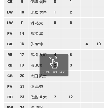
伊禮 颯雅
CB
9
0
1
比嘉 信吾
LW
10
1
2
堤 裕太
LW
11
6
6
髙橋 翼
PV
14
許 智坤
GK
16
4
10
髙橋 友朗
RB
17
4
8
潘 恩傑
RB
18
2
3
スクロールできます
大田 凱士
CB
20
連 基徳
PV
21
佐藤 草太
CB
23
7
12
吳 堉錫
RW
24