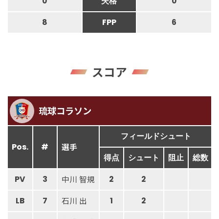
0
失格
0
8
FPP
6
スコア
琉球コラソン
フィールドシュート
選手
Pos.
#
得点
シュート
阻止
総数
中川 智規
PV
3
2
2
石川 出
LB
7
1
2