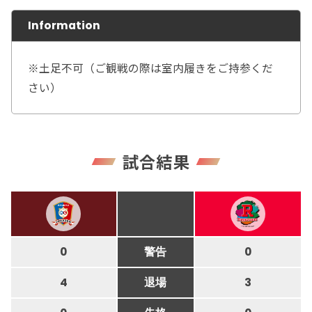
Information
※土足不可（ご観戦の際は室内履きをご持参くだ
さい）
試合結果
0
警告
0
4
退場
3