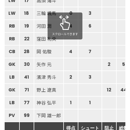
高須 海斗
LW
17
三輪 颯馬
LW
18
0
3
河田 潤
RB
19
4
6
スクロールできます
窪田 礼央
RB
22
岡 佑駿
CB
28
4
7
矢作 元
GK
30
2
5
濱津 秀斗
LB
41
2
3
野上 遼真
GK
71
12
44
神谷 弘平
LB
77
1
1
下岡 雄一郎
PV
99
得点
シュート
阻止
総数