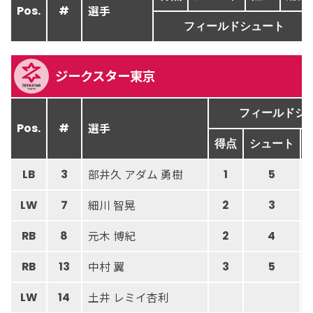
選手
Pos.
#
フィールドシュート
ジークスター東京
フィールドシ
選手
Pos.
#
得点
シュート
部井久 アダム 勇樹
LB
3
1
5
細川 智晃
LW
7
2
3
元木 博紀
RB
8
2
4
中村 翼
RB
13
3
5
土井 レミイ杏利
LW
14