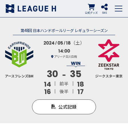
公式グッズ
SNS
第48回 日本ハンドボールリーグ レギュラーシーズン
（土）
2024
05
18
14:00
アリーナ立川立飛
30
35
アースフレンズBM
ジークスター東京
14
18
前半
16
17
後半
公式記録