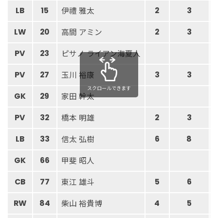
伊禮 雅太
LB
15
2
3
高間 アミン
LW
20
2
3
ピサノ ライアン海夏人
PV
23
玉川 裕康
PV
27
3
3
スクロールできます
家田 幹太
GK
29
橋本 明雄
PV
32
2
3
信太 弘樹
LB
33
6
8
甲斐 昭人
GK
66
東江 雄斗
CB
77
5
6
柴山 裕貴博
RW
84
4
5