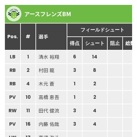
アースフレンズBM
フィールドシュート
選手
Pos.
#
得点
シュート
阻止
総数
清水 裕翔
LB
1
6
14
村田 龍
RB
2
3
8
木元 蒼
RB
4
1
2
高橋 恵吾
PV
10
1
2
田代 健流
RW
11
3
4
内藤 佑哉
PV
16
3
4