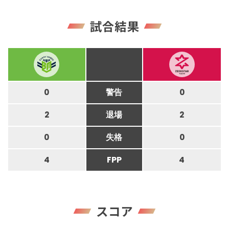
試合結果
0
警告
0
2
退場
2
0
失格
0
4
FPP
4
スコア