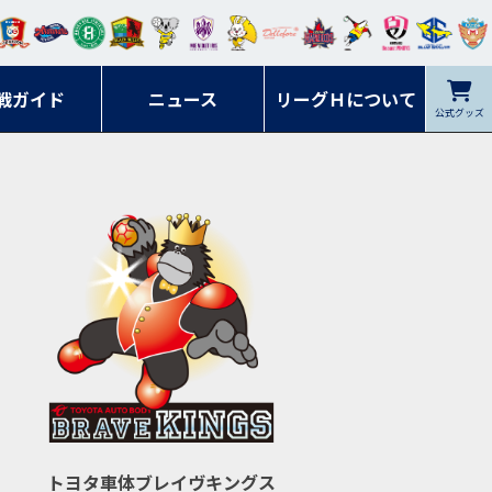
ンマ
ービ
オレ
ラヴ
フォ
イプ
ルネ
コラ
ック
名古
シラ
トピ
クヤ
ーレ
ー石
ット
ィッ
ーレ
ルレ
ード
ソン
ブル
屋
ソル
ンデ
鹿児
戦ガイド
富山
川
ニュース
アイ
ツ
リーグＨについて
岡山
ッズ
公式グッズ
佐賀
ズ岐
香川
ィー
島
リス
広島
阜
ズ
トヨタ車体ブレイヴキングス