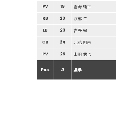
PV
19
菅野 純平
RB
20
渡部 仁
LB
23
吉野 樹
CB
24
北詰 明未
PV
25
山田 信也
Pos.
#
選手