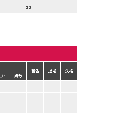
20
ー
警告
退場
失格
阻止
総数