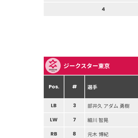
4
ジークスター東京
Pos.
#
選手
LB
3
部井久 アダム 勇樹
LW
7
細川 智晃
RB
8
元木 博紀