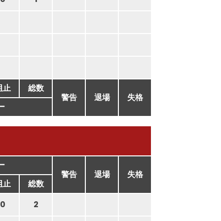
阻止
総数
警告
退場
失格
ー
ー
警告
退場
失格
阻止
総数
0
2