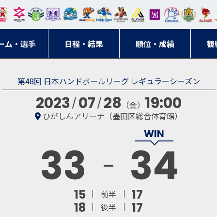
東日
オー
クス
ドリ
寺ブ
ーフ
バモ
ンウ
BM
ニッ
キン
エゾ
ハン
本レ
ソル
ター
ーム
ルー
ァル
ス大
ルヴ
東
クス
グス
ン
ドボ
ーム・選手
ガロ
埼玉
東京
日程・結果
ス
サン
コン
順位・成績
阪
ス福
観
京・
東海
刈谷
ール
ッソ
ダー
名古
岡
神奈
クラ
第48回 日本ハンドボールリーグ レギュラーシーズン
宮城
屋
川
ブ
2023
07
28
19:00
（金）
ひがしんアリーナ（墨田区総合体育館）
33
34
15
17
前半
18
17
後半