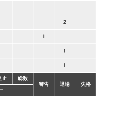
2
1
1
1
阻止
総数
警告
退場
失格
ー