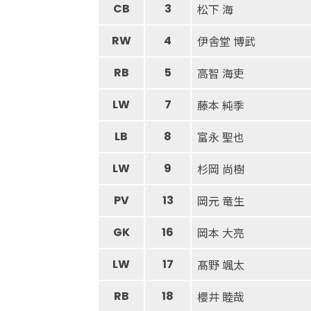
CB
3
松下 海
RW
4
伊舎堂 博武
RB
5
高智 海吏
LW
7
藤本 純季
LB
8
富永 聖也
LW
9
杉岡 尚樹
PV
13
岡元 竜生
GK
16
岡本 大亮
LW
17
髙野 颯太
RB
18
櫻井 睦哉