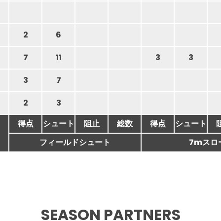
2
6
7
11
3
3
3
7
2
3
得点
シュート
阻止
総数
得点
シュート
フィールドシュート
7mスロ
SEASON PARTNERS