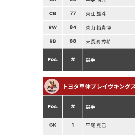
CB
77
東江 雄斗
RW
84
柴山 裕貴博
RB
88
東長濱 秀希
Pos.
#
選手
トヨタ車体ブレイヴキング
Pos.
#
選手
GK
1
平尾 克己