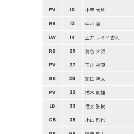
PV
10
小室 大地
RB
13
中村 翼
LW
14
土井 レミイ杏利
RB
25
蔦谷 大雅
PV
27
玉川 裕康
GK
29
家田 幹太
PV
32
橋本 明雄
LB
33
信太 弘樹
CB
35
小山 哲也
GK
66
甲斐 昭人