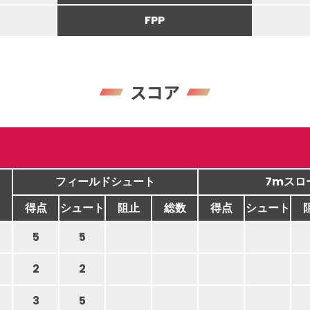
FPP
スコア
フィールドシュート
7mスロ
得点
シュート
阻止
総数
得点
シュート
5
5
2
2
3
5