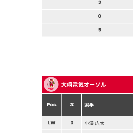
2
0
5
大崎電気オーソル
Pos.
#
選手
LW
3
小澤 広太