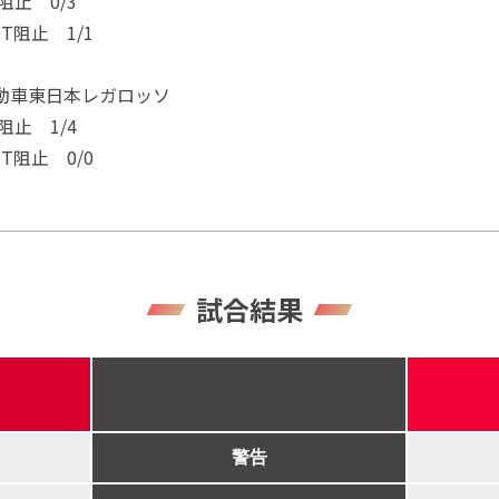
阻止 0/3
T阻止 1/1
動車東日本レガロッソ
阻止 1/4
T阻止 0/0
試合結果
警告