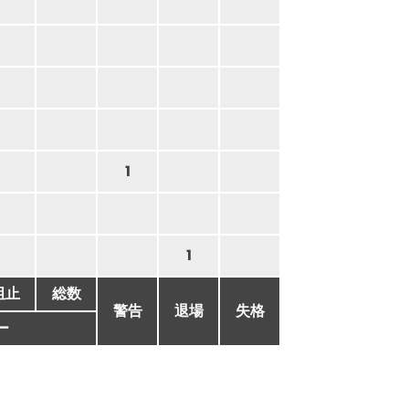
1
1
阻止
総数
警告
退場
失格
ー