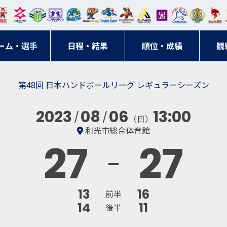
東日
オー
クス
ドリ
寺ブ
ーフ
バモ
ンウ
BM
ニッ
キン
エゾ
ハン
本レ
ソル
ター
ーム
ルー
ァル
ス大
ルヴ
東
クス
グス
ン
ドボ
ーム・選手
ガロ
埼玉
東京
日程・結果
ス
サン
コン
順位・成績
阪
ス福
観
京・
東海
刈谷
ール
ッソ
ダー
名古
岡
神奈
クラ
第48回 日本ハンドボールリーグ レギュラーシーズン
宮城
屋
川
ブ
2023
08
06
13:00
（日）
和光市総合体育館
27
27
13
16
前半
14
11
後半