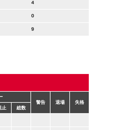
4
0
9
ー
警告
退場
失格
阻止
総数