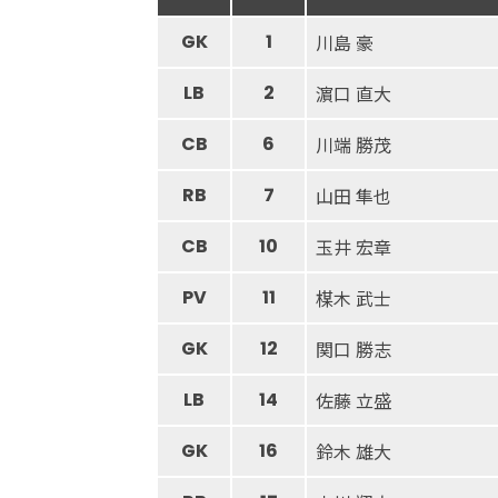
GK
1
川島 豪
LB
2
濵口 直大
CB
6
川端 勝茂
RB
7
山田 隼也
CB
10
玉井 宏章
PV
11
楳木 武士
GK
12
関口 勝志
LB
14
佐藤 立盛
GK
16
鈴木 雄大