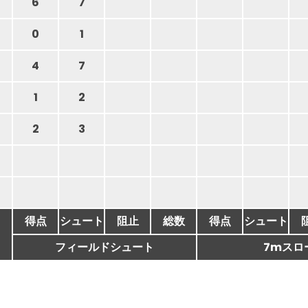
6
7
0
1
4
7
1
2
2
3
得点
シュート
阻止
総数
得点
シュート
フィールドシュート
7mスロ