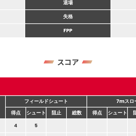
退場
失格
FPP
スコア
フィールドシュート
7mスロ
得点
シュート
阻止
総数
得点
シュート
4
5