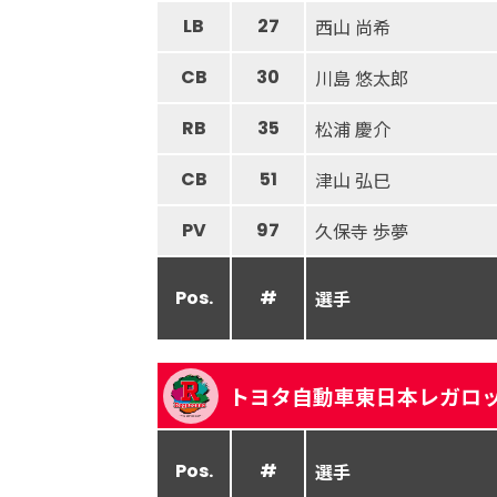
LB
27
西山 尚希
CB
30
川島 悠太郎
RB
35
松浦 慶介
CB
51
津山 弘巳
PV
97
久保寺 歩夢
Pos.
#
選手
トヨタ自動車東日本レガロ
Pos.
#
選手