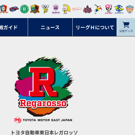
ンマ
ービ
オレ
ラヴ
フォ
イプ
ルネ
コラ
ック
名古
シラ
トピ
クヤ
ーレ
ー石
ット
ィッ
ーレ
ルレ
ード
ソン
ブル
屋
ソル
ンデ
鹿児
戦ガイド
富山
川
ニュース
アイ
ツ
リーグＨについて
岡山
ッズ
公式グッズ
佐賀
ズ岐
香川
ィー
島
リス
広島
阜
ズ
トヨタ自動車東日本レガロッソ