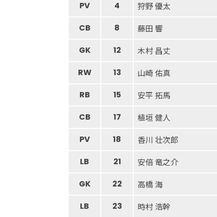
PV
4
狩野 優太
CB
8
藤田 響
GK
12
木村 昌丈
RW
13
山崎 佑真
RB
15
安平 拓馬
CB
17
植垣 健人
PV
18
香川 壮次郎
LB
21
安倍 竜之介
GK
22
高橋 海
LB
23
時村 浩幹