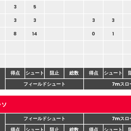
3
5
3
3
3
3
8
14
0
1
得点
シュート
阻止
総数
得点
シュート
フィールドシュート
7mスロ
ッソ
フィールドシュート
7mスロ
得点
シュート
阻止
総数
得点
シュート