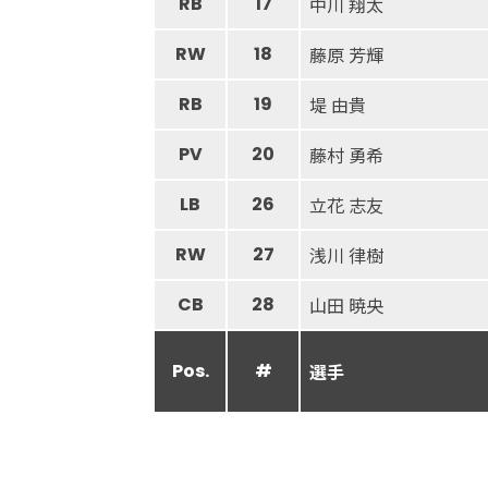
RB
17
中川 翔太
RW
18
藤原 芳輝
RB
19
堤 由貴
PV
20
藤村 勇希
LB
26
立花 志友
RW
27
浅川 律樹
CB
28
山田 暁央
Pos.
#
選手