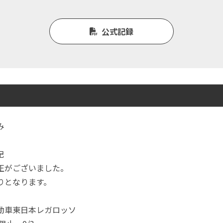
公式記録
み
記
正がございました。
りとなります。
動車東日本レガロッソ