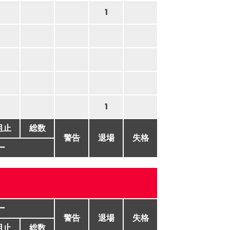
1
1
阻止
総数
警告
退場
失格
ー
ー
警告
退場
失格
阻止
総数