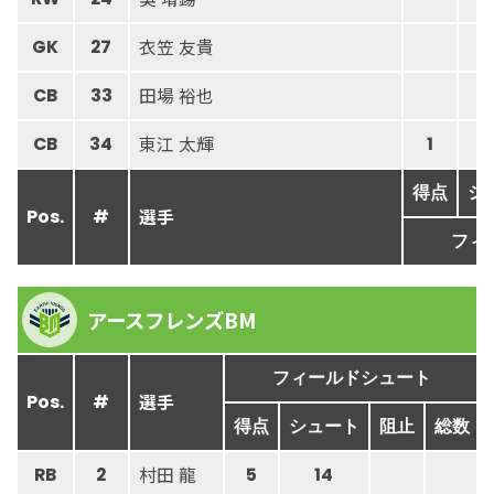
衣笠 友貴
GK
27
田場 裕也
CB
33
東江 太輝
CB
34
1
得点
シ
選手
Pos.
#
フィ
アースフレンズBM
フィールドシュート
選手
Pos.
#
得点
シュート
阻止
総数
村田 龍
RB
2
5
14