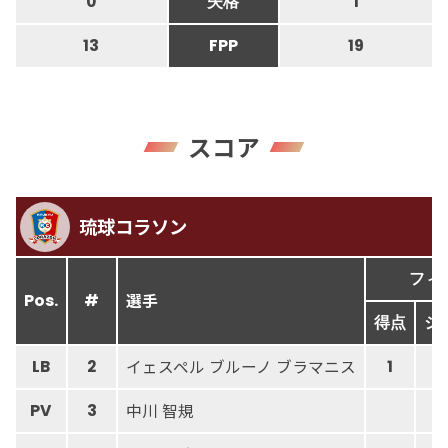
0
失格
1
13
FPP
19
スコア
琉球コラソン
フィ
選手
Pos.
#
得点
シ
イェスペル ブルーノ ブラマニス
LB
2
1
中川 智規
PV
3