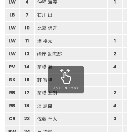
仲程 海渡
LW
4
1
石川 出
LB
7
比嘉 信吾
LW
10
堤 裕太
LW
11
1
峰岸 勁志郎
LW
13
2
髙橋 翼
PV
14
4
許 智坤
GK
16
スクロールできます
髙橋 友朗
RB
17
2
潘 恩傑
RB
18
4
佐藤 草太
CB
23
3
吳 堉錫
RW
24