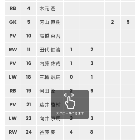
木元 蒼
RB
4
芳山 直樹
GK
5
2
5
高橋 恵吾
PV
10
田代 健流
RW
11
1
2
内藤 佑哉
PV
16
1
3
三輪 颯馬
LW
18
0
1
河田 潤
RB
19
2
5
藤井 駿輔
PV
21
スクロールできます
向井 京馬
LW
23
3
3
谷藤 要
RW
24
4
8