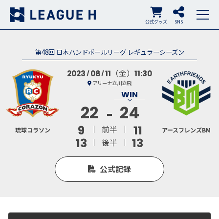
公式グッズ
SNS
第48回 日本ハンドボールリーグ レギュラーシーズン
（金）
2023
08
11
11:30
アリーナ立川立飛
22
24
9
11
前半
琉球コラソン
アースフレンズBM
13
13
後半
公式記録