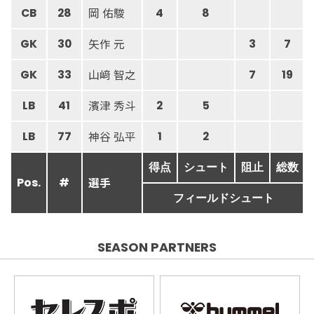
岡 佑駿
CB
28
4
8
矢作 元
GK
30
3
7
山﨑 智之
GK
33
7
19
濱津 秀斗
LB
41
2
5
神谷 弘平
LB
77
1
2
得点
シュート
阻止
総数
選手
Pos.
#
フィールドシュート
SEASON PARTNERS