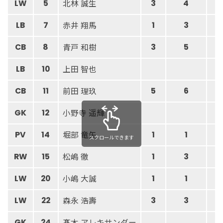
北林 誠生
LW
5
3
4
赤井 翔馬
LB
7
1
3
青戸 和樹
CB
8
3
5
上田 智也
LB
10
前田 理玖
CB
11
5
6
小野寺 遥輝
GK
12
0
堀部 竜矢
PV
14
1
1
スクロールできます
松嶋 徹
RW
15
1
3
小嶋 大誠
LW
20
1
1
森永 浩壽
LW
22
3
3
髙木 アレキサンダー
GK
24
7