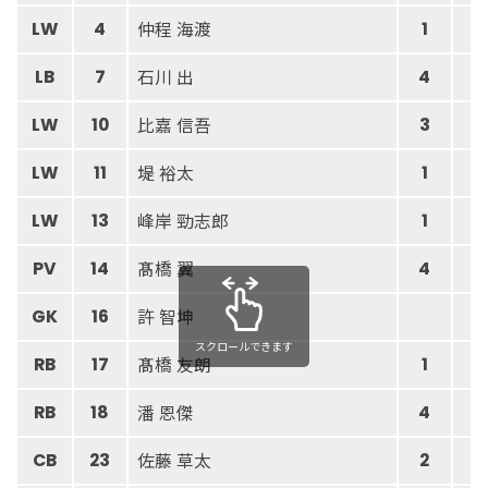
仲程 海渡
LW
4
1
石川 出
LB
7
4
比嘉 信吾
LW
10
3
堤 裕太
LW
11
1
峰岸 勁志郎
LW
13
1
髙橋 翼
PV
14
4
許 智坤
GK
16
スクロールできます
髙橋 友朗
RB
17
1
潘 恩傑
RB
18
4
佐藤 草太
CB
23
2