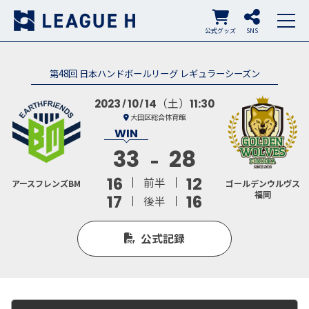
公式グッズ
SNS
第48回 日本ハンドボールリーグ レギュラーシーズン
（土）
2023
10
14
11:30
大田区総合体育館
33
28
16
12
前半
アースフレンズBM
ゴールデンウルヴス
福岡
17
16
後半
公式記録