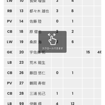
長榮 瑠伽
LW
10
3
4
都々木 雄也
RB
13
3
8
佐藤 陸
PV
14
0
1
原 健也
CB
18
2
2
桑原 海
LW
19
2
6
スクロールできます
宇佐美 拓
GK
20
15
46
荒木 龍生
LB
23
藤田 悠仁
CB
26
0
1
鶴岡 寿樹
PV
27
三浦 拓己
CB
28
1
1
伊藤 極
LB
99
4
12