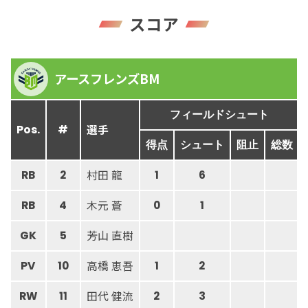
スコア
アースフレンズBM
フィールドシュート
選手
Pos.
#
得点
シュート
阻止
総数
村田 龍
RB
2
1
6
木元 蒼
RB
4
0
1
芳山 直樹
GK
5
高橋 恵吾
PV
10
1
2
田代 健流
RW
11
2
3