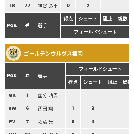
神谷 弘平
LB
77
0
2
得点
シュート
阻止
総数
選手
Pos.
#
フィールドシュート
ゴールデンウルヴス福岡
フィールドシュート
選手
Pos.
#
得点
シュート
阻止
総数
國分 晴貴
GK
1
西田 翔
RW
6
1
3
佐藤 光
PV
7
5
6