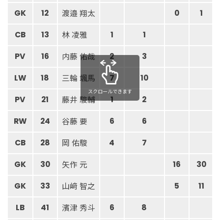
渡邉 翔太
GK
12
0
1
林 凌雅
CB
13
1
1
内藤 佑哉
PV
16
2
3
三輪 颯馬
LW
18
7
10
スクロールできます
藤井 駿輔
PV
21
1
2
谷藤 要
RW
24
6
6
岡 佑駿
CB
28
4
7
矢作 元
GK
30
16
30
山﨑 智之
GK
33
5
11
濱津 秀斗
LB
41
6
8