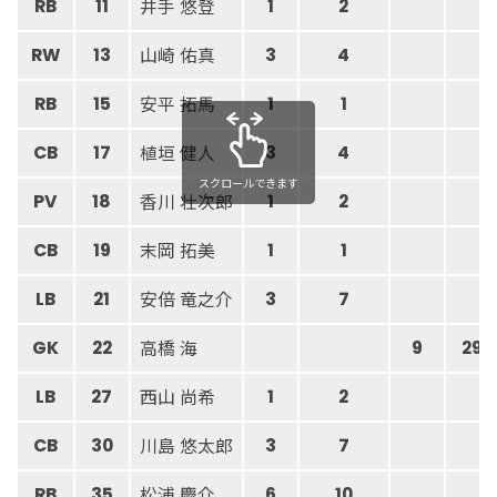
井手 悠登
RB
11
1
2
山崎 佑真
RW
13
3
4
安平 拓馬
RB
15
1
1
植垣 健人
CB
17
3
4
スクロールできます
香川 壮次郎
PV
18
1
2
末岡 拓美
CB
19
1
1
安倍 竜之介
LB
21
3
7
高橋 海
GK
22
9
29
西山 尚希
LB
27
1
2
川島 悠太郎
CB
30
3
7
松浦 慶介
RB
35
6
10