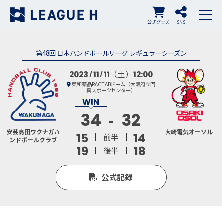
公式グッズ
SNS
第48回 日本ハンドボールリーグ レギュラーシーズン
（土）
2023
11
11
12:00
東和薬品RACTABドーム（大阪府立門
真スポーツセンター）
34
32
安芸高田ワクナガハ
大崎電気オーソル
15
14
前半
ンドボールクラブ
19
18
後半
公式記録