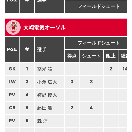
フィールドシュート
大崎電気オーソル
フィールドシュート
選手
Pos.
#
得点
シュート
阻止
総数
高光 凌
GK
1
2
14
小澤 広太
LW
3
3
3
狩野 優太
PV
4
藤田 響
CB
8
2
4
森 淳
PV
9