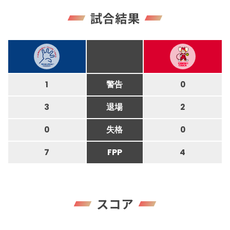
試合結果
1
警告
0
3
退場
2
0
失格
0
7
FPP
4
スコア