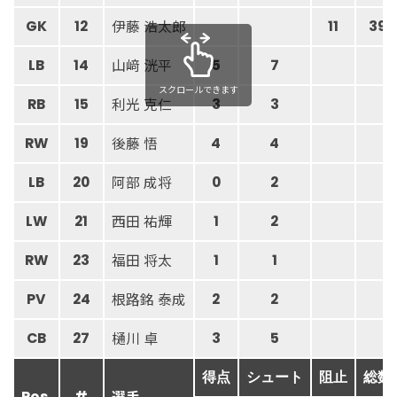
伊藤 浩太郎
GK
12
11
39
山﨑 洸平
LB
14
5
7
スクロールできます
利光 克仁
RB
15
3
3
後藤 悟
RW
19
4
4
阿部 成将
LB
20
0
2
西田 祐輝
LW
21
1
2
福田 将太
RW
23
1
1
根路銘 泰成
PV
24
2
2
樋川 卓
CB
27
3
5
得点
シュート
阻止
総数
選手
Pos.
#