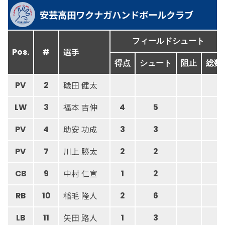
安芸高田ワクナガハンドボールクラブ
フィールドシュート
選手
Pos.
#
得点
シュート
阻止
総数
磯田 健太
PV
2
福本 吉伸
LW
3
4
5
助安 功成
PV
4
3
3
川上 勝太
PV
7
2
2
中村 仁宣
CB
9
1
2
稲毛 隆人
RB
10
2
6
矢田 路人
LB
11
1
3