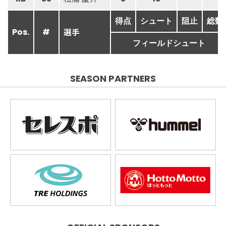
得点
シュート
阻止
総数
選手
Pos.
#
フィールドシュート
SEASON PARTNERS