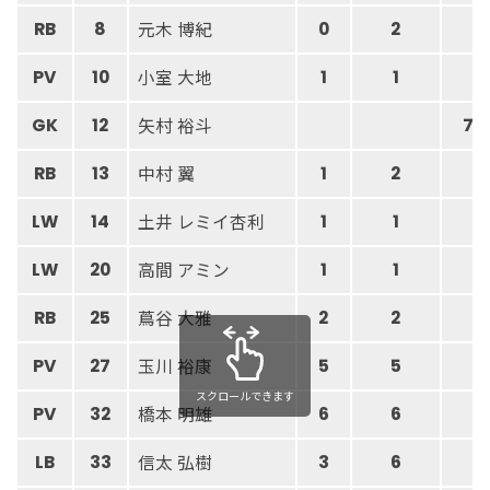
元木 博紀
RB
8
0
2
小室 大地
PV
10
1
1
矢村 裕斗
GK
12
7
中村 翼
RB
13
1
2
土井 レミイ杏利
LW
14
1
1
高間 アミン
LW
20
1
1
蔦谷 大雅
RB
25
2
2
玉川 裕康
PV
27
5
5
スクロールできます
橋本 明雄
PV
32
6
6
信太 弘樹
LB
33
3
6