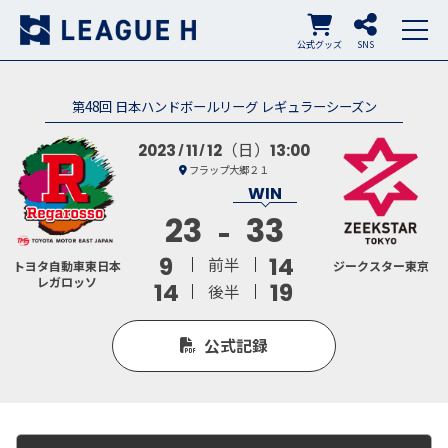
公式グッズ
SNS
第48回 日本ハンドボールリーグ レギュラーシーズン
（日）
2023
11
12
13:00
フラップ大郷２１
23
33
9
14
前半
トヨタ自動車東日本
ジークスター東京
レガロッソ
14
19
後半
公式記録