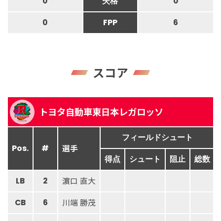
0
失格
0
0
FPP
6
スコア
トヨタ自動車東日本レガロッソ
フィールドシュート
選手
Pos.
#
得点
シュート
阻止
総数
濵口 直大
LB
2
川端 勝茂
CB
6