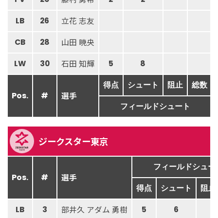
立花 志友
LB
26
山田 暁央
CB
28
石田 知輝
LW
30
5
8
得点
シュート
阻止
総数
選手
Pos.
#
フィールドシュート
ジークスター東京
フィールドシュー
選手
Pos.
#
得点
シュート
阻止
部井久 アダム 勇樹
LB
3
5
6