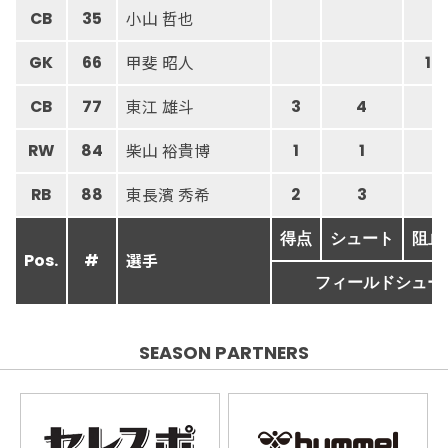
小山 哲也
CB
35
甲斐 昭人
GK
66
1
東江 雄斗
CB
77
3
4
柴山 裕貴博
RW
84
1
1
東長濱 秀希
RB
88
2
3
得点
シュート
阻止
選手
Pos.
#
フィールドシュー
SEASON PARTNERS