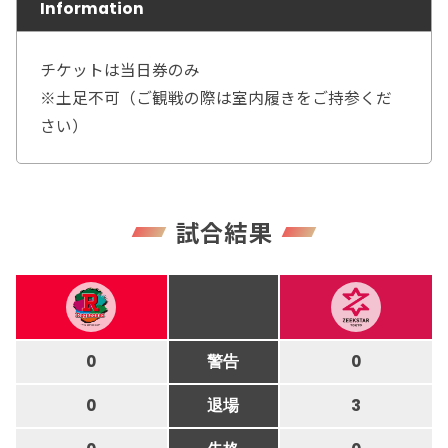
Information
チケットは当日券のみ
※土足不可（ご観戦の際は室内履きをご持参くだ
さい）
試合結果
0
警告
0
0
退場
3