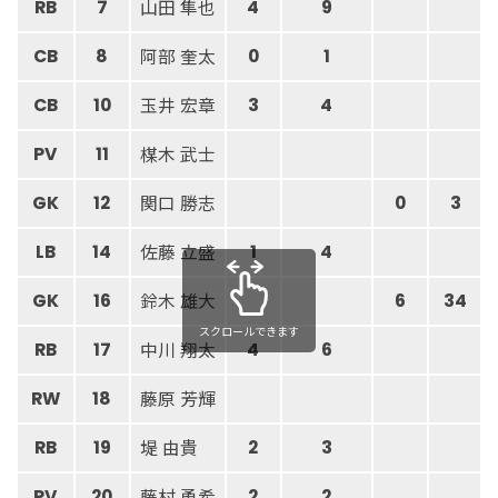
山田 隼也
RB
7
4
9
阿部 奎太
CB
8
0
1
玉井 宏章
CB
10
3
4
楳木 武士
PV
11
関口 勝志
GK
12
0
3
佐藤 立盛
LB
14
1
4
鈴木 雄大
GK
16
6
34
スクロールできます
中川 翔太
RB
17
4
6
藤原 芳輝
RW
18
堤 由貴
RB
19
2
3
藤村 勇希
PV
20
2
2