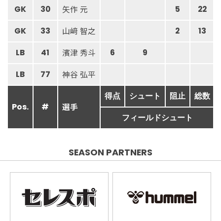
矢作 元
GK
30
5
22
山﨑 智之
GK
33
2
13
濱津 秀斗
LB
41
6
9
神谷 弘平
LB
77
得点
シュート
阻止
総数
選手
Pos.
#
フィールドシュート
SEASON PARTNERS