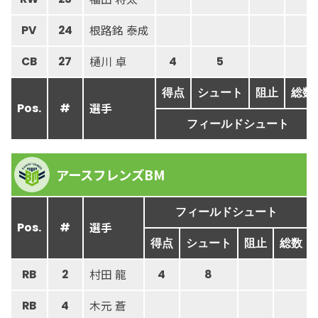
根路銘 泰成
PV
24
樋川 卓
CB
27
4
5
得点
シュート
阻止
総数
選手
Pos.
#
フィールドシュート
アースフレンズBM
フィールドシュート
選手
Pos.
#
得点
シュート
阻止
総数
村田 龍
RB
2
4
8
木元 蒼
RB
4