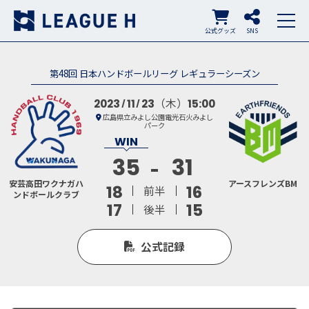
公式グッズ
SNS
第48回 日本ハンドボールリーグ レギュラーシーズン
（木）
2023
11
23
15:00
広島県立みよし公園電光石火みよし
パーク
35
31
安芸高田ワクナガハ
アースフレンズBM
18
16
前半
ンドボールクラブ
17
15
後半
公式記録