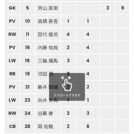
芳山 直樹
GK
5
3
9
高橋 恵吾
PV
10
1
1
田代 健流
RW
11
4
4
内藤 佑哉
PV
16
2
4
三輪 颯馬
LW
18
3
4
河田 潤
RB
19
2
4
藤井 駿輔
PV
21
2
2
スクロールできます
向井 京馬
LW
23
1
1
谷藤 要
RW
24
2
3
岡 佑駿
CB
28
2
6