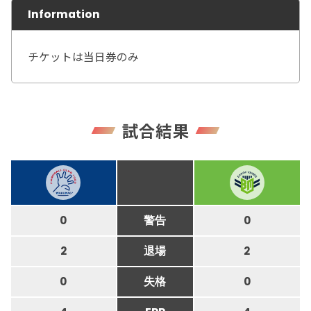
Information
チケットは当日券のみ
試合結果
0
警告
0
2
退場
2
0
失格
0