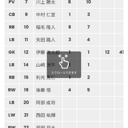
川上 勝太
PV
7
8
10
中村 仁宣
CB
9
1
3
稲毛 隆人
RB
10
6
7
矢田 路人
LB
11
3
4
伊藤 浩太郎
GK
12
1
1
12
41
山﨑 洸平
LB
14
1
1
スクロールできます
利光 克仁
RB
15
1
2
後藤 悟
RW
19
4
5
阿部 成将
LB
20
西田 祐輝
LW
21
福田 将太
RW
23