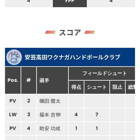
4
FPP
4
スコア
安芸高田ワクナガハンドボールクラブ
フィールドシュート
選手
Pos.
#
得点
シュート
阻止
総数
磯田 健太
PV
2
福本 吉伸
LW
3
4
7
助安 功成
PV
4
1
1