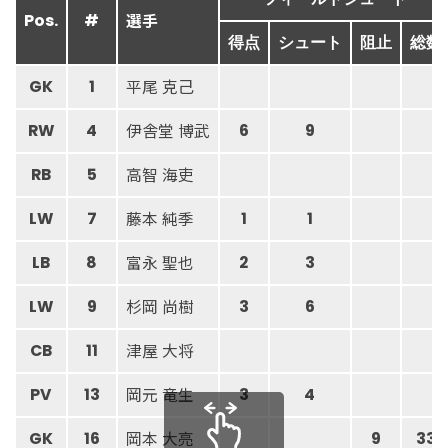
選手
Pos.
#
得点
シュート
阻止
総数
平尾 克己
GK
1
伊舎堂 博武
RW
4
6
9
高智 海吏
RB
5
藤本 純季
LW
7
1
1
富永 聖也
LB
8
2
3
杉岡 尚樹
LW
9
3
6
津屋 大将
CB
11
岡元 竜生
PV
13
3
4
岡本 大亮
GK
16
9
33