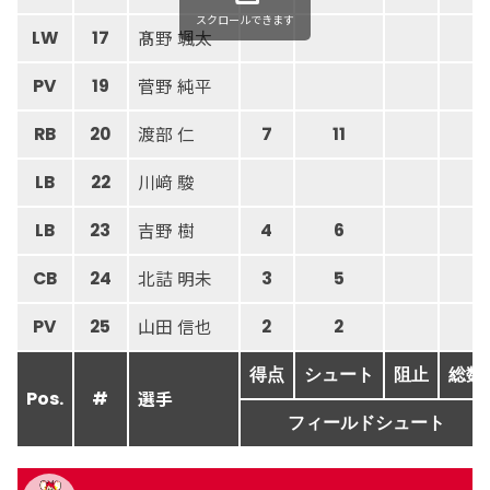
スクロールできます
髙野 颯太
LW
17
菅野 純平
PV
19
渡部 仁
RB
20
7
11
川﨑 駿
LB
22
吉野 樹
LB
23
4
6
北詰 明未
CB
24
3
5
山田 信也
PV
25
2
2
得点
シュート
阻止
総数
選手
Pos.
#
フィールドシュート