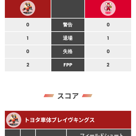
0
警告
0
1
退場
1
0
失格
0
2
FPP
2
スコア
トヨタ車体ブレイヴキングス
フィールドシュート