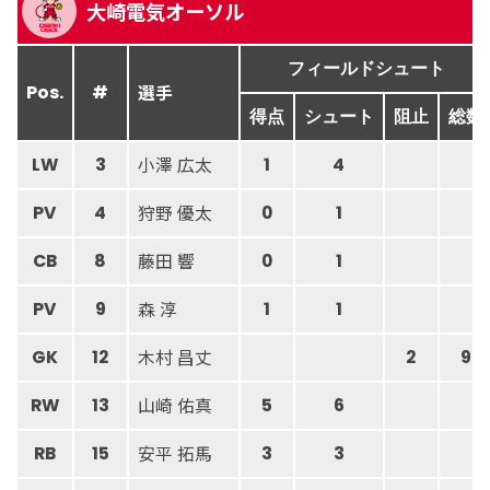
大崎電気オーソル
フィールドシュート
選手
Pos.
#
得点
シュート
阻止
総数
小澤 広太
LW
3
1
4
狩野 優太
PV
4
0
1
藤田 響
CB
8
0
1
森 淳
PV
9
1
1
木村 昌丈
GK
12
2
9
山崎 佑真
RW
13
5
6
安平 拓馬
RB
15
3
3