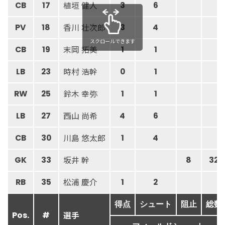
植垣 健人
CB
17
3
6
香川 壮次郎
PV
18
3
4
スクロールできます
末岡 拓美
CB
19
1
1
時村 浩幹
LB
23
0
1
鈴木 幸弥
RW
25
1
1
西山 尚希
LB
27
4
6
川島 悠太郎
CB
30
1
4
坂井 幹
GK
33
8
32
松浦 慶介
RB
35
1
2
得点
シュート
阻止
総数
選手
Pos.
#