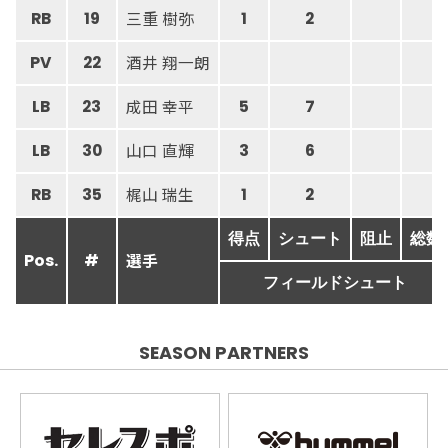
三重 樹弥
RB
19
1
2
酒井 翔一朗
PV
22
成田 幸平
LB
23
5
7
山口 直輝
LB
30
3
6
梶山 瑞生
RB
35
1
2
得点
シュート
阻止
総数
選手
Pos.
#
フィールドシュート
SEASON PARTNERS