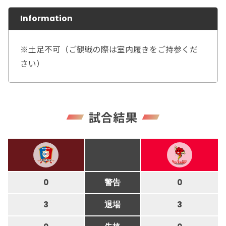
Information
※土足不可（ご観戦の際は室内履きをご持参くだ
さい）
試合結果
0
警告
0
3
退場
3