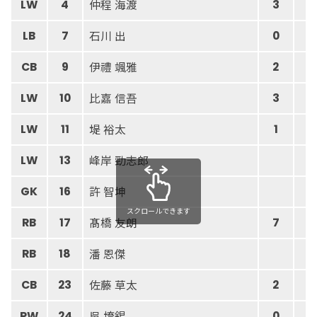
仲程 海渡
LW
4
3
石川 出
LB
7
0
伊禮 颯雅
CB
9
2
比嘉 信吾
LW
10
3
堤 裕太
LW
11
1
峰岸 勁志郎
LW
13
許 智坤
GK
16
スクロールできます
髙橋 友朗
RB
17
7
潘 恩傑
RB
18
佐藤 草太
CB
23
2
吳 堉錫
RW
24
0