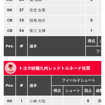
衣笠 友貴
GK
27
田場 裕也
CB
33
0
東江 太輝
CB
34
1
得点
シ
選手
Pos.
#
フィ
トヨタ紡織九州レッドトルネード佐賀
フィールドシュート
選手
Pos.
#
得点
シュート
阻止
総数
小峰 大知
GK
1
5
21