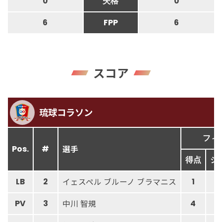
0
失格
0
6
FPP
6
スコア
琉球コラソン
フィ
選手
Pos.
#
得点
シ
イェスペル ブルーノ ブラマニス
LB
2
1
中川 智規
PV
3
4