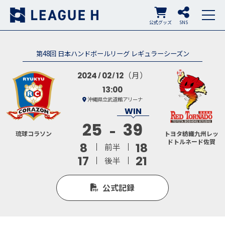
公式グッズ
SNS
第48回 日本ハンドボールリーグ レギュラーシーズン
（月）
2024
02
12
13:00
沖縄県立武道館アリーナ
25
39
琉球コラソン
トヨタ紡織九州レッ
ドトルネード佐賀
8
18
前半
17
21
後半
公式記録