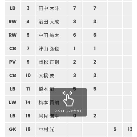
田中 大斗
LB
3
7
7
治田 大成
RW
4
3
3
中田 航太
RW
5
6
6
津山 弘也
CB
7
1
1
岡松 正剛
PV
9
2
2
大橋 要
CB
10
3
3
橋本 駆
LB
11
5
5
梅本 貴朗
LW
14
スクロールできます
岩見 海里
LB
15
0
2
中村 光
GK
16
5
13