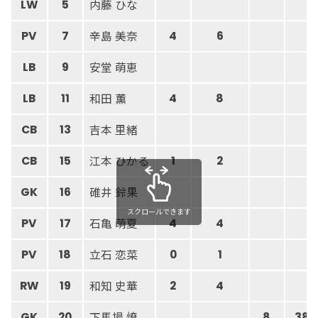
内藤 ひな
LW
5
辛島 美奈
PV
7
4
6
安堂 萌恵
LB
9
和田 薫
LB
11
4
8
吉本 里緒
CB
13
江本 ひかる
CB
15
1
2
碓井 鈴果
GK
16
スクロールできます
石亀 萌夏
PV
17
4
4
立石 恋菜
PV
18
0
1
和知 史華
RW
19
2
4
下馬場 燎
GK
20
8
38