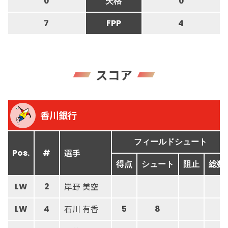
0
失格
0
7
FPP
4
スコア
香川銀行
フィールドシュート
選手
Pos.
#
得点
シュート
阻止
総数
岸野 美空
LW
2
石川 有香
LW
4
5
8