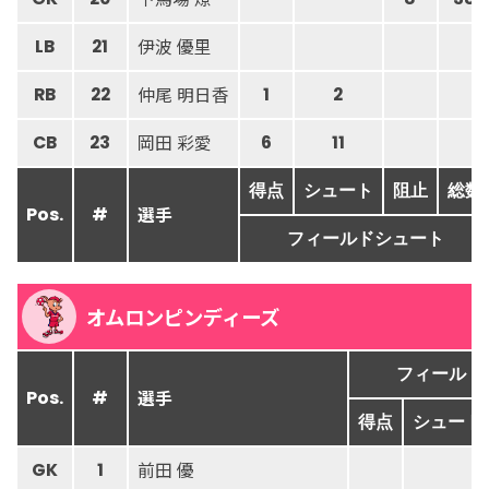
伊波 優里
LB
21
仲尾 明日香
RB
22
1
2
岡田 彩愛
CB
23
6
11
得点
シュート
阻止
総数
選手
Pos.
#
フィールドシュート
オムロンピンディーズ
フィールド
選手
Pos.
#
得点
シュート
前田 優
GK
1