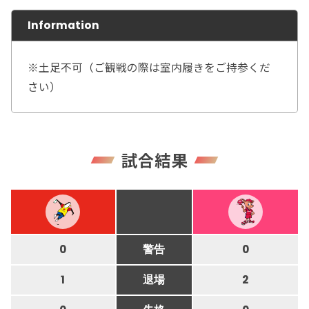
Information
※土足不可（ご観戦の際は室内履きをご持参くだ
さい）
試合結果
0
警告
0
1
退場
2