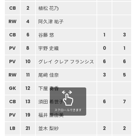
植松 花乃
CB
2
阿久津 祐子
RW
4
谷藤 悠
CB
6
1
3
宇野 史織
PV
8
0
1
グレイ クレア フランシス
PV
10
6
6
尾﨑 佳奈
RW
11
3
5
下屋 奏香
GK
12
須田 希世子
CB
13
6
7
スクロールできます
福井 亜由美
PV
19
並木 梨紗
LB
21
2
2