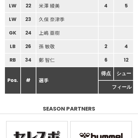
米澤 綾美
LW
22
4
5
久保 奈津季
LW
23
上嶋 亜樹
GK
24
孫 敏敬
LB
26
2
4
鄭 智仁
RB
34
6
12
得点
シュート
選手
Pos.
#
フィールド
SEASON PARTNERS