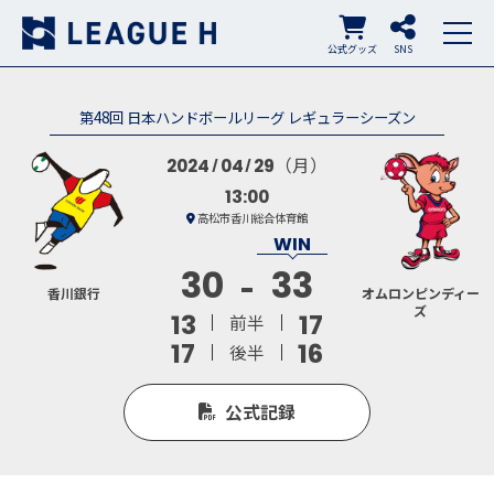
公式グッズ
SNS
第48回 日本ハンドボールリーグ レギュラーシーズン
（月）
2024
04
29
13:00
高松市香川総合体育館
30
33
香川銀行
オムロンピンディー
ズ
13
17
前半
17
16
後半
公式記録