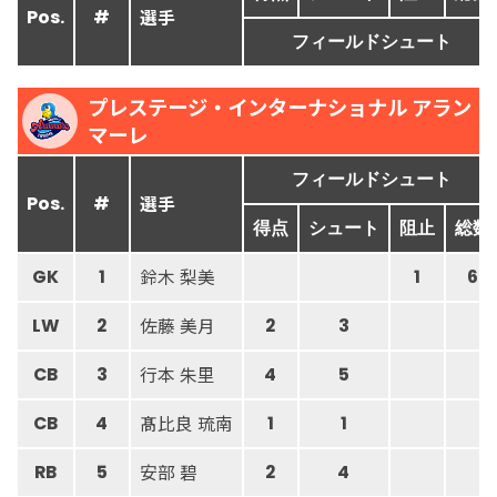
選手
Pos.
#
フィールドシュート
プレステージ・インターナショナル アラン
マーレ
フィールドシュート
選手
Pos.
#
得点
シュート
阻止
総数
鈴木 梨美
GK
1
1
6
佐藤 美月
LW
2
2
3
行本 朱里
CB
3
4
5
髙比良 琉南
CB
4
1
1
安部 碧
RB
5
2
4