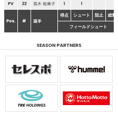
高木 裕美子
PV
22
1
1
得点
シュート
阻止
総数
選手
Pos.
#
フィールドシュート
SEASON PARTNERS