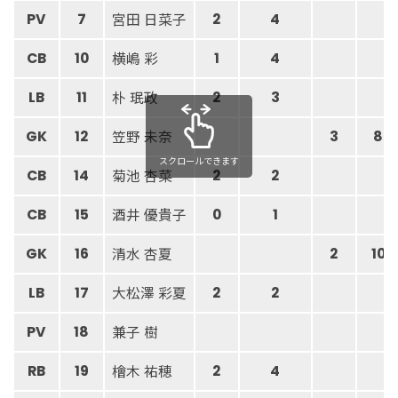
宮田 日菜子
PV
7
2
4
横嶋 彩
CB
10
1
4
朴 珉政
LB
11
2
3
笠野 未奈
GK
12
3
8
スクロールできます
菊池 杏菜
CB
14
2
2
酒井 優貴子
CB
15
0
1
清水 杏夏
GK
16
2
10
大松澤 彩夏
LB
17
2
2
兼子 樹
PV
18
檜木 祐穂
RB
19
2
4