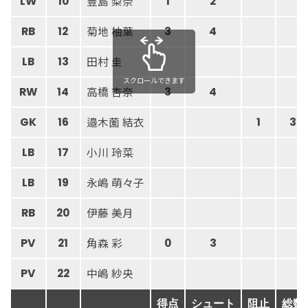
豊島 梨奈
LW
10
1
2
菊地 柚葉
RB
12
3
4
田村 圭
LB
13
スクロールできます
高橋 杏奈
RW
14
3
4
邉木薗 結衣
GK
16
1
3
小川 玲菜
LB
17
永嶋 萌々子
LB
19
伊藤 美月
RB
20
角森 彩
PV
21
0
3
中嶋 紗央
PV
22
得点
シュート
阻止
総数