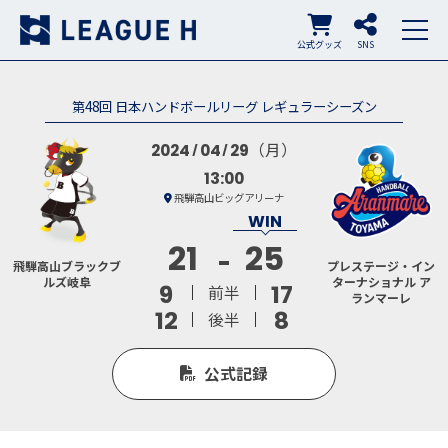
公式グッズ
SNS
第48回 日本ハンドボールリーグ レギュラーシーズン
（月）
2024
04
29
13:00
飛騨高山ビッグアリーナ
21
25
飛騨高山ブラックブ
プレステージ・イン
ルズ岐阜
ターナショナル ア
9
17
前半
ランマーレ
12
8
後半
公式記録