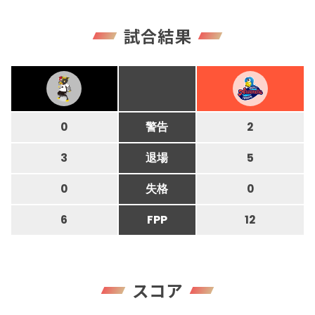
試合結果
0
警告
2
3
退場
5
0
失格
0
6
FPP
12
スコア