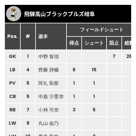
飛騨高山ブラックブルズ岐阜
フィールドシュート
選手
Pos.
#
得点
シュート
阻止
総数
中野 智佳
GK
1
7
26
齊藤 詩織
LB
4
6
15
阿礼 梨那
PV
5
1
1
中島 沙里奈
CB
6
1
1
小林 可奈
RB
7
3
5
丸山 由乃
LW
9