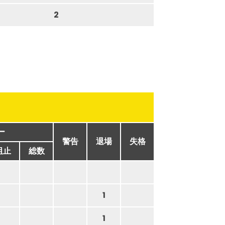
2
ー
警告
退場
失格
阻止
総数
1
1