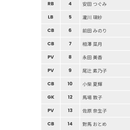
RB
4
安田 つぐみ
LB
5
瀧川 璃紗
CB
6
前田 みのり
CB
7
相澤 菜月
PV
8
永田 美香
PV
9
尾辻 素乃子
CB
10
小柴 夏輝
GK
12
馬場 敦子
PV
13
佐原 奈生子
CB
14
對馬 おとめ