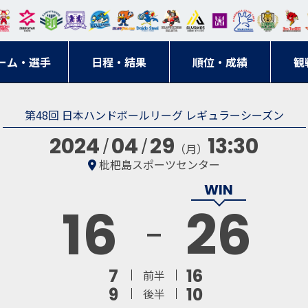
東日
オー
クス
ドリ
寺ブ
ーフ
バモ
ンウ
BM
ニッ
キン
エゾ
ハン
本レ
ソル
ター
ーム
ルー
ァル
ス大
ルヴ
東
クス
グス
ン
ドボ
ーム・選手
ガロ
埼玉
東京
日程・結果
ス
サン
コン
順位・成績
阪
ス福
観
京・
東海
刈谷
ール
ッソ
ダー
名古
岡
神奈
クラ
第48回 日本ハンドボールリーグ レギュラーシーズン
宮城
屋
川
ブ
2024
04
29
13:30
（月）
枇杷島スポーツセンター
16
26
7
16
前半
9
10
後半