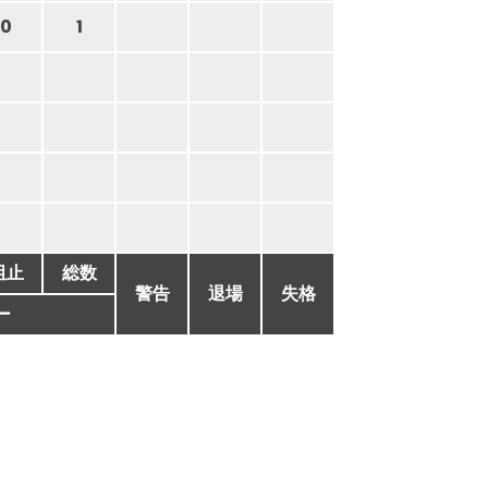
0
1
阻止
総数
警告
退場
失格
ー