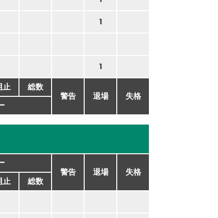
1
1
阻止
総数
警告
退場
失格
ー
ー
警告
退場
失格
阻止
総数