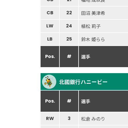
CB
22
田沼 美津希
LW
24
植松 莉子
LB
25
鈴木 姫らら
Pos.
#
選手
北國銀行ハニービー
Pos.
#
選手
RW
3
松倉 みのり