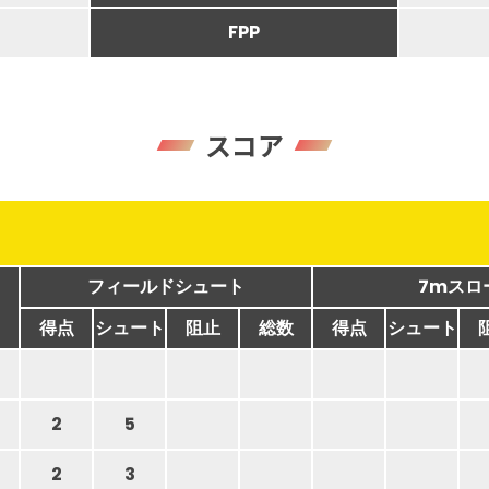
FPP
スコア
フィールドシュート
7mスロ
得点
シュート
阻止
総数
得点
シュート
2
5
2
3