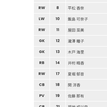
RW
8
平松 香奈
LW
10
飯島 可奈子
RW
11
屋田 菜美
GK
12
瀧澤 瞳子
GK
13
木戸 海里
RB
14
井桁 晴香
RW
17
夏堀 郁音
CB
18
関 洋香
PV
19
佐藤 那有
CB
21
福地 成以良