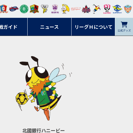
ンマ
ービ
オレ
ラヴ
フォ
イプ
ルネ
コラ
ック
名古
シラ
トピ
クヤ
ーレ
ー石
ット
ィッ
ーレ
ルレ
ード
ソン
ブル
屋
ソル
ンデ
鹿児
戦ガイド
富山
川
ニュース
アイ
ツ
リーグＨについて
岡山
ッズ
公式グッズ
佐賀
ズ岐
香川
ィー
島
リス
広島
阜
ズ
北國銀行ハニービー