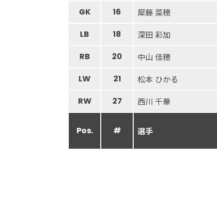
GK
16
犀藤 菜穂
LB
18
深田 彩加
RB
20
中山 佳穂
LW
21
松本 ひかる
RW
27
西川 千華
Pos.
#
選手