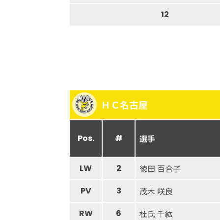
12
ＨＣ名古屋
Pos.
#
選手
LW
2
徳田 百合子
PV
3
茂木 咲良
RW
6
杜氏 千紘