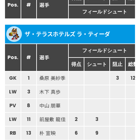
選手
Pos.
#
フィールドシュート
ザ・テラスホテルズ ラ・ティーダ
フィールドシュート
選手
Pos.
#
得点
シュート
阻止
総数
桑原 美紗季
GK
1
3
12
木下 真歩
LW
3
中山 朋華
PV
8
前屋敷 龍佳
LW
11
2
3
朴 宣映
RB
13
6
9