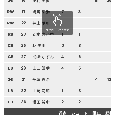
花村 美香
GK
16
8
25
鳩野 果歩
RW
17
7
8
井上 華那
RW
22
スクロールできます
森本 方乃香
RB
23
1
1
林 美里
CB
25
0
3
熊﨑 かずみ
CB
27
4
6
山口 眞季
LB
28
4
5
千葉 夏希
GK
31
4
13
山岡 莉那
LB
32
1
3
横田 希歩
LB
36
2
2
得点
シュート
阻止
総数