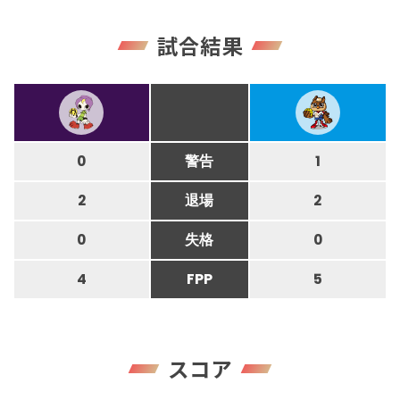
試合結果
0
警告
1
2
退場
2
0
失格
0
4
FPP
5
スコア