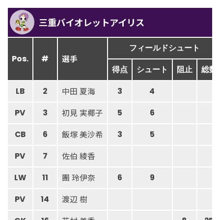
三重バイオレットアイリス
フィールドシュート
選手
Pos.
#
得点
シュート
阻止
総数
中田 夏海
LB
2
3
4
初見 実椰子
PV
3
5
6
飯塚 美沙希
CB
6
3
5
佐伯 綾香
PV
7
團 玲伊奈
LW
11
6
9
渡辺 樹
PV
14