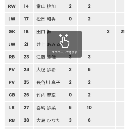
當山 桃加
RW
14
2
2
松岡 和香
LW
17
0
2
田口 舞
GK
18
2
21
井上 あみる
LW
21
スクロールできます
江藤 美佳
RB
23
3
3
大樋 歩希
PV
24
2
5
長谷川 真子
PV
25
2
2
竹内 聖空
CB
26
0
2
喜納 歩菜
LB
27
6
10
大島 ひなた
RB
28
3
6