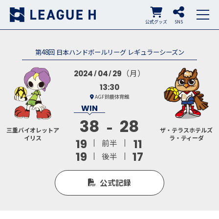
公式グッズ
SNS
第48回 日本ハンドボールリーグ レギュラーシーズン
（月）
2024
04
29
13:30
AGF鈴鹿体育館
38
28
三重バイオレットア
ザ・テラスホテルズ
イリス
ラ・ティーダ
19
11
前半
19
17
後半
公式記録