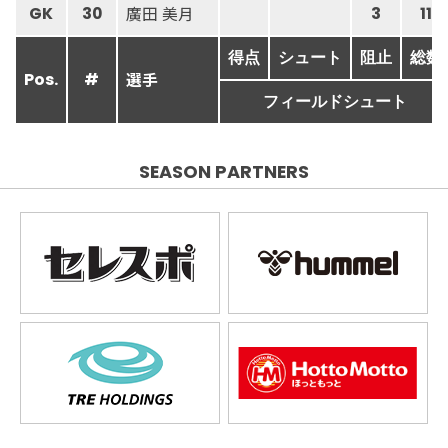
廣田 美月
GK
30
3
11
得点
シュート
阻止
総数
選手
Pos.
#
フィールドシュート
SEASON PARTNERS