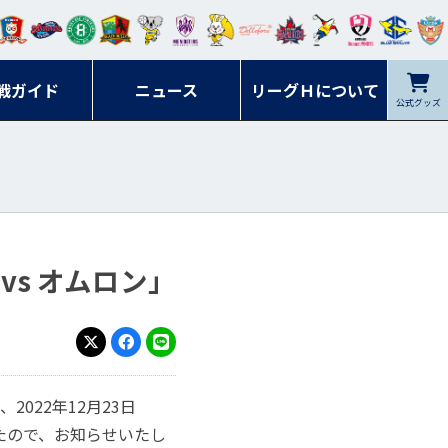
ンマ
ービ
オレ
ラヴ
フォ
イプ
ルネ
コラ
ック
名古
シラ
トピ
クヤ
ーレ
ー石
ット
ィッ
ーレ
ルレ
ード
ソン
ブル
屋
ソル
ンデ
鹿児
戦ガイド
富山
川
ニュース
アイ
ツ
リーグＨについて
岡山
ッズ
公式グッズ
佐賀
ズ岐
香川
ィー
島
リス
広島
阜
ズ
vs オムロン」
X
Facebook
LINE
022年12月23日
たので、お知らせいたし