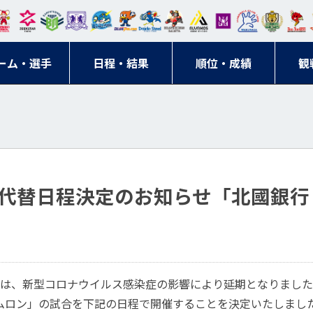
東日
オー
クス
ドリ
寺ブ
ーフ
バモ
ンウ
BM
ニッ
キン
エゾ
ハン
本レ
ソル
ター
ーム
ルー
ァル
ス大
ルヴ
東
クス
グス
ン
ドボ
ーム・選手
ガロ
埼玉
東京
日程・結果
ス
サン
コン
順位・成績
阪
ス福
観
京・
東海
刈谷
ール
ッソ
ダー
名古
岡
神奈
クラ
宮城
屋
川
ブ
代替日程決定のお知らせ「北國銀行 
は、新型コロナウイルス感染症の影響により延期となりました、2
 オムロン」の試合を下記の日程で開催することを決定いたしまし