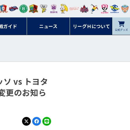
ンマ
ービ
オレ
ラヴ
フォ
イプ
ルネ
コラ
ック
名古
シラ
トピ
クヤ
ーレ
ー石
ット
ィッ
ーレ
ルレ
ード
ソン
ブル
屋
ソル
ンデ
鹿児
戦ガイド
富山
川
ニュース
アイ
ツ
リーグＨについて
岡山
ッズ
公式グッズ
佐賀
ズ岐
香川
ィー
島
リス
広島
阜
ズ
 vs トヨタ
変更のお知ら
X
Facebook
LINE