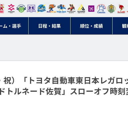
東日
オー
クス
ドリ
寺ブ
ーフ
バモ
ンウ
BM
ニッ
キン
エゾ
ハン
本レ
ソル
ター
ーム
ルー
ァル
ス大
ルヴ
東
クス
グス
ン
ドボ
ーム・選手
ガロ
埼玉
東京
日程・結果
ス
サン
コン
順位・成績
阪
ス福
観
京・
東海
刈谷
ール
ッソ
ダー
名古
岡
神奈
クラ
宮城
屋
川
ブ
・祝）「トヨタ自動車東日本レガロッソ
ドトルネード佐賀」スローオフ時刻