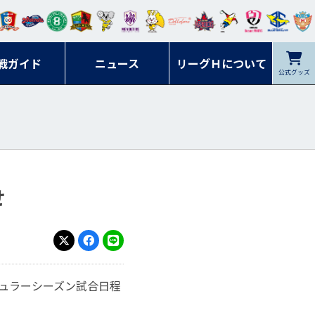
ンマ
ービ
オレ
ラヴ
フォ
イプ
ルネ
コラ
ック
名古
シラ
トピ
クヤ
ーレ
ー石
ット
ィッ
ーレ
ルレ
ード
ソン
ブル
屋
ソル
ンデ
鹿児
戦ガイド
富山
川
ニュース
アイ
ツ
リーグＨについて
岡山
ッズ
公式グッズ
佐賀
ズ岐
香川
ィー
島
リス
広島
阜
ズ
せ
X
Facebook
LINE
ギュラーシーズン試合日程