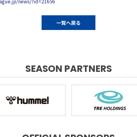
eague.jp/news/?id=21656
一覧へ戻る
SEASON PARTNERS