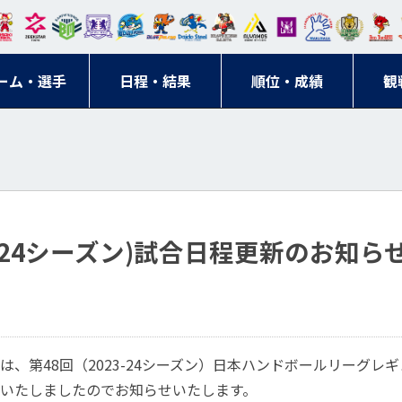
東日
オー
クス
ドリ
寺ブ
ーフ
バモ
ンウ
BM
ニッ
キン
エゾ
ハン
本レ
ソル
ター
ーム
ルー
ァル
ス大
ルヴ
東
クス
グス
ン
ドボ
ーム・選手
ガロ
埼玉
東京
日程・結果
ス
サン
コン
順位・成績
阪
ス福
観
京・
東海
刈谷
ール
ッソ
ダー
名古
岡
神奈
クラ
宮城
屋
川
ブ
23-24シーズン)試合日程更新のお知ら
は、第48回（2023-24シーズン）日本ハンドボールリーグレ
いたしましたのでお知らせいたします。